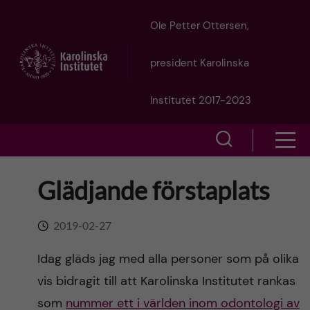
J
Ole Petter Ottersen,
u
president Karolinska
m
Institutet 2017-2023
p
S
S
t
h
h
Glädjande förstaplats
o
o
o
w
m
2019-02-27
w
s
a
Idag gläds jag med alla personer som på olika
e
m
vis bidragit till att Karolinska Institutet rankas
i
a
som
nummer ett i världen inom odontologi av
e