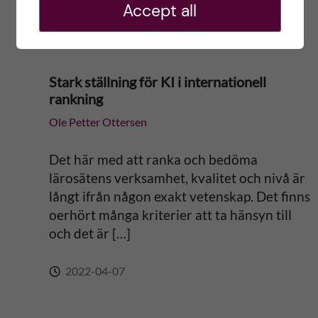
Accept all
2022-08-22
Stark ställning för KI i internationell
rankning
Ole Petter Ottersen
Det här med att ranka och bedöma
lärosätens verksamhet, kvalitet och nivå är
långt ifrån någon exakt vetenskap. Det finns
oerhört många kriterier att ta hänsyn till
och det är […]
2022-04-07