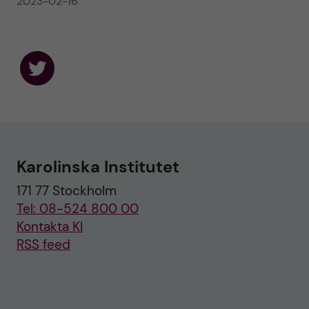
2023-02-16
F
o
l
l
o
w
u
Karolinska Institutet
s
o
171 77 Stockholm
n
T
Tel: 08-524 800 00
w
i
Kontakta KI
t
RSS feed
t
e
r