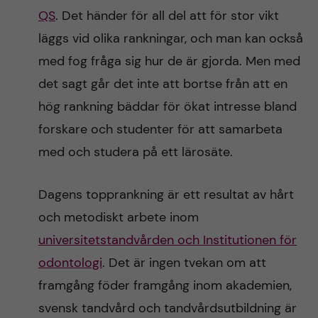
n
r
QS
. Det händer för all del att för stor vikt
n
läggs vid olika rankningar, och man kan också
c
c
med fog fråga sig hur de är gjorda. Men med
u
h
o
det sagt går det inte att bortse från att en
f
hög rankning bäddar för ökat intresse bland
n
i
forskare och studenter för att samarbeta
t
e
med och studera på ett lärosäte.
l
e
Dagens topprankning är ett resultat av hårt
d
n
och metodiskt arbete inom
universitetstandvården och Institutionen för
t
odontologi
. Det är ingen tvekan om att
framgång föder framgång inom akademien,
svensk tandvård och tandvårdsutbildning är