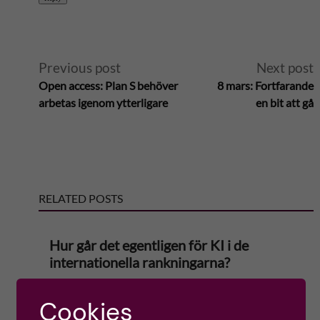
A
Previous post
Next post
Open access: Plan S behöver
8 mars: Fortfarande
l
arbetas igenom ytterligare
en bit att gå
t
e
RELATED POSTS
r
n
Hur går det egentligen för KI i de
internationella rankningarna?
a
Ole Petter Ottersen
Cookies
t