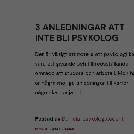
h
3 ANLEDNINGAR ATT
u
INTE BLI PSYKOLOG
v
Det är viktigt att notera att psykologi k
u
vara ett givande och tillfredsställande
d
område att studera och arbeta i. Men h
är några möjliga anledningar till varför
i
någon kan välja […]
n
n
Postad av
Daniela, psykologstudent
e
PSYKOLOGPROGRAMMET