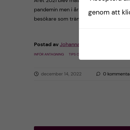
Året 2021 blev mässan digital på grund 
pandemin men i år kom fler än 20 000
genom att klic
besökare som trängdes bland montrar [
Postad av
Johanna sjuksköterskestuden
INFÖR ANTAGNING
TIPS OCH TRICKS
december 14, 2022
0
kommenta