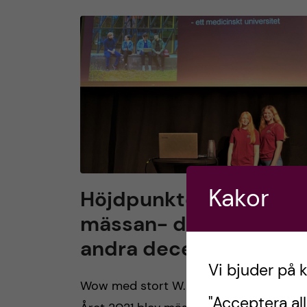
Kakor
Höjdpunkter från SAC
mässan- den första &
andra december 2022
Vi bjuder på 
Wow med stort W. Vilken mässa det ble
"Acceptera all