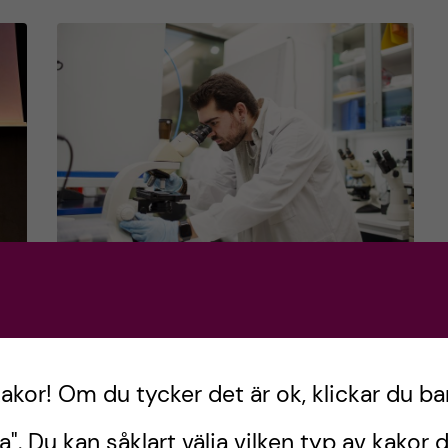
O-
Biomedicinsk analytiker
och Biomedicin: Två
liknande men samtidigt
kakor! Om du tycker det är ok, klickar du ba
olika program
v.
a". Du kan såklart välja vilken typ av kakor d