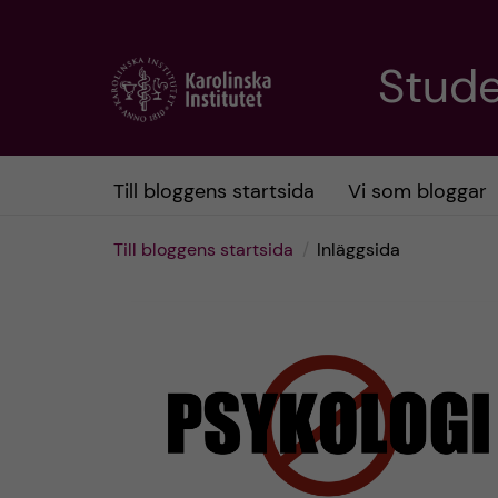
H
Stud
o
p
Till bloggens startsida
Vi som bloggar
p
Till bloggens startsida
Inläggsida
a
t
i
l
l