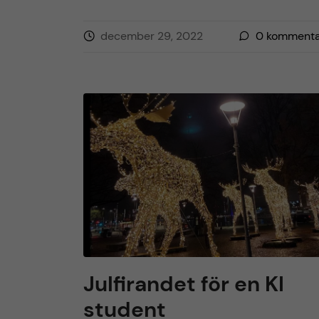
h
december 29, 2022
0
kommenta
å
l
l
e
t
Julfirandet för en KI
student