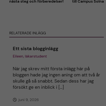
nästa steg och förberedelser!
till Campus Solna
n
l
l
ä
ä
g
g
g
g
e
e
RELATERADE INLÄGG
t
t
Ett sista blogginlägg
Eileen, läkarstudent
När jag skrev mitt första inlägg här på
bloggen hade jag ingen aning om att två år
skulle gå så snabbt. Sedan dess har jag
försökt ge en inblick i […]
juni 9, 2026