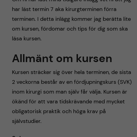
h
har läst termin 7 aka kirurgterminen förra
å
terminen. I detta inlägg kommer jag berätta lite
l
om kursen, fördomar och tips för dig som ska
läsa kursen.
l
Allmänt om kursen
e
Kursen sträcker sig över hela terminen, de sista
t
2 veckorna består av en fördjupningskurs (SVK)
inom kirurgi som man själv får välja. Kursen är
ökänd för att vara tidskrävande med mycket
obligatorisk praktik och höga krav på
självstudier.