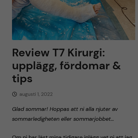
y
l
h
t
u
v
u
Review T7 Kirurgi:
upplägg, fördomar &
d
tips
i
n
augusti 1, 2022
n
Glad sommar! Hoppas att ni alla njuter av
sommarledigheten eller sommarjobbet…
e
Om ni har läst mina tidigare inlägg vet ni att jag