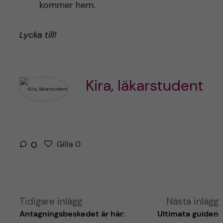
kommer hem.
Lycka till!
Kira, läkarstudent
G
g
0
Gilla
0
i
i
l
l
l
l
a
a
Tidigare inlägg
Nästa inlägg
r
i
Antagningsbeskedet är här:
Ultimata guiden
i
n