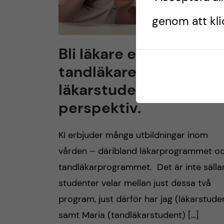
genom att klic
Bli läkare eller
tandläkare –
läkarstudentens
perspektiv.
KI erbjuder många utbildningar inom
vården – däribland läkarprogrammet o
tandläkarprogrammet. Det är inte sälla
studenter velar mellan just dessa två
program, just därför har jag (läkarstude
samt Maria (tandläkarstudent) […]