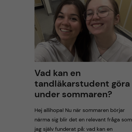
h
u
v
u
d
Vad kan en
tandläkarstudent göra
i
under sommaren?
n
Hej allihopa! Nu när sommaren börjar
n
närma sig blir det en relevant fråga som
e
jag själv funderat på: vad kan en