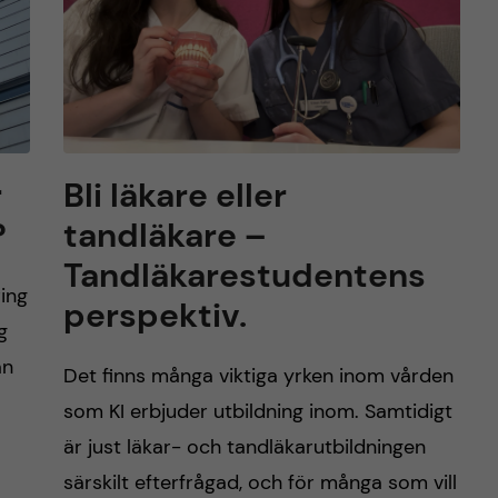
r
Bli läkare eller
?
tandläkare –
Tandläkarestudentens
ing
perspektiv.
g
an
Det finns många viktiga yrken inom vården
som KI erbjuder utbildning inom. Samtidigt
är just läkar- och tandläkarutbildningen
särskilt efterfrågad, och för många som vill