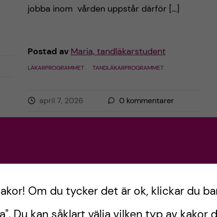
jobba inom vården uppstår därför […]
Postad av
Maria, tandläkarstudent
LÄKARPROGRAMMET
TANDLÄKARPROGRAMMET
april 7, 2026
0
kommentarer
kakor! Om du tycker det är ok, klickar du ba
a". Du kan såklart välja vilken typ av kakor d