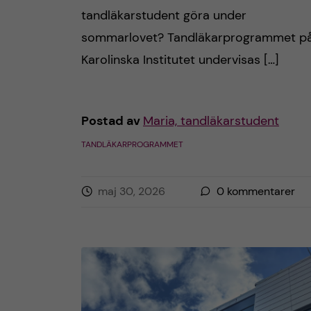
tandläkarstudent göra under
h
sommarlovet? Tandläkarprogrammet p
å
Karolinska Institutet undervisas […]
l
l
Postad av
Maria, tandläkarstudent
TANDLÄKARPROGRAMMET
e
t
maj 30, 2026
0
kommentarer