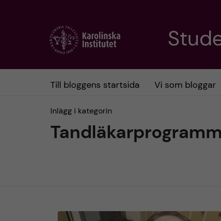
H
Stud
o
p
Till bloggens startsida
Vi som bloggar
p
Inlägg i kategorin
a
Tandläkarprogramm
t
i
l
l