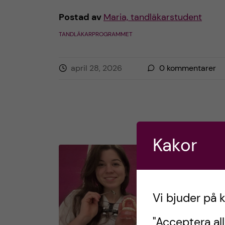
Postad av
Maria, tandläkarstudent
TANDLÄKARPROGRAMMET
april 28, 2026
0
kommentarer
Kakor
Vi bjuder på 
"Acceptera all