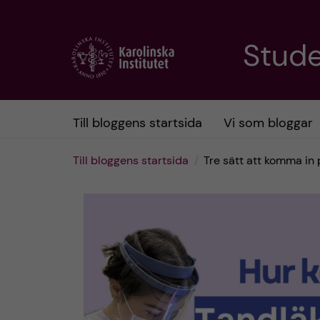
H
Stud
o
p
Till bloggens startsida
Vi som bloggar
p
Till bloggens startsida
Tre sätt att komma in
a
t
i
l
l