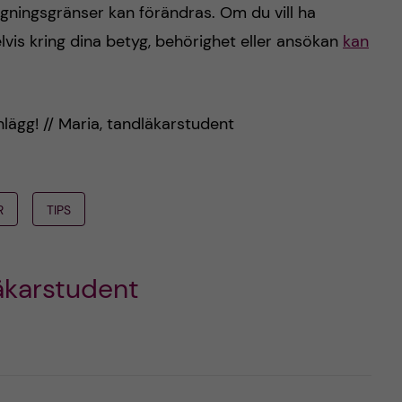
gningsgränser kan förändras. Om du vill ha
elvis kring dina betyg, behörighet eller ansökan
kan
inlägg! // Maria, tandläkarstudent
R
TIPS
äkarstudent