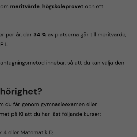
enom
meritvärde
,
högskoleprovet
och ett
r per år, där
34 %
av platserna går till meritvärde,
PIL.
ntagningsmetod innebär, så att du kan välja den
behörighet?
m du får genom gymnasieexamen eller
 på KI att du har läst följande kurser:
k 4 eller Matematik D,