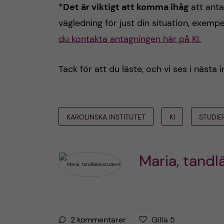
*
Det är viktigt att komma ihåg
att anta
vägledning för just din situation, exemp
du kontakta antagningen här på KI.
Tack för att du läste, och vi ses i nästa 
KAROLINSKA INSTITUTET
KI
STUDIE
Maria, tandl
G
g
2
kommentarer
Gilla
5