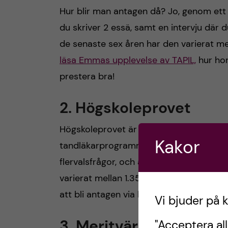
Hur blir man antagen då? Jo, genom ett p
du skriver 2 essä, samt en intervju där d
de senaste sex åren har den varierat 
läsa Emmas upplevelse av TAPIL,
hur hon
prestera bra!
2.
Högskoleprovet
Högskoleprovet är ett välkänt prov som 
Kakor
tandläkarprogrammet på KI. Antagningen
flervalsfrågor, och antagningsgränsen 
varierat mellan 1.35-1.50 poäng av max
att bli antagen via högskoleprovet och he
Vi bjuder på 
3.
Meritvärde
"Acceptera all