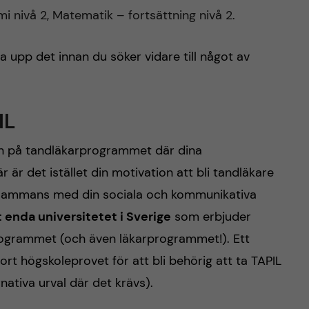
Kemi nivå 2, Matematik – fortsättning nivå 2.
 upp det innan du söker vidare till något av
IL
 in på tandläkarprogrammet där dina
 är det istället din motivation att bli tandläkare
llsammans med din sociala och kommunikativa
t enda universitetet i Sverige
som erbjuder
rogrammet (och även läkarprogrammet!). Ett
ort högskoleprovet för att bli behörig att ta TAPIL
rnativa urval där det krävs).