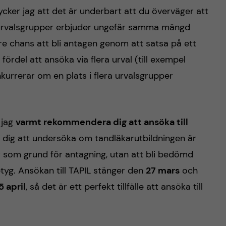
ycker jag att det är underbart att du överväger att
tre urvalsgrupper erbjuder ungefär samma mängd
örre chans att bli antagen genom att satsa på ett
fördel att ansöka via flera urval (till exempel
kurrerar om en plats i flera urvalsgrupper
 jag
varmt rekommendera dig att ansöka till
ör dig att undersöka om tandläkarutbildningen är
r som grund för antagning, utan att bli bedömd
etyg. Ansökan till TAPIL stänger den
27 mars
och
5 april
, så det är ett perfekt tillfälle att ansöka till