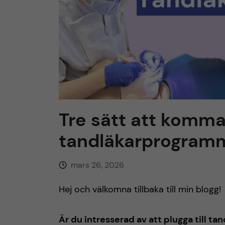
h
u
v
u
Tre sätt att komma
d
tandläkarprogramme
i
n
mars 26, 2026
Hej och välkomna tillbaka till min blogg!
n
e
Är du intresserad av att plugga till ta