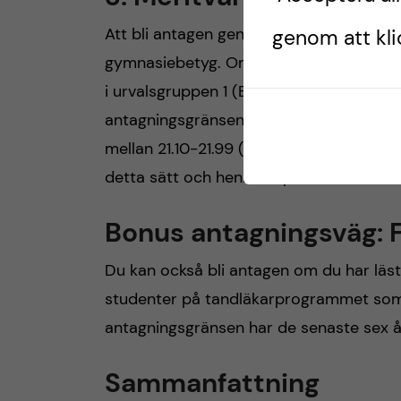
Att bli antagen genom meritvärde inneb
genom att klic
gymnasiebetyg. Om du inte har komplet
i urvalsgruppen 1 (BI), annars hamnar du
antagningsgränsen för tandläkarprogramm
mellan 21.10-21.99 (av max 22.50)*.
Du k
detta sätt och hennes tips för att få br
Bonus antagningsväg: 
Du kan också bli antagen om du har läst 
studenter på tandläkarprogrammet som 
antagningsgränsen har de senaste sex å
Sammanfattning