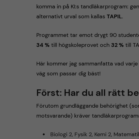
komma in på KI:s tandläkarprogram: g
h
alternativt urval som kallas
TAPIL
.
å
Programmet tar emot drygt 90 studente
l
34 %
till högskoleprovet och
32 %
till TA
l
Här kommer jag sammanfatta vad varje a
e
väg som passar dig bäst!
t
Först: Har du all rätt 
Förutom grundläggande behörighet (so
motsvarande) kräver tandläkarprogrammet
Biologi 2, Fysik 2, Kemi 2, Matemati