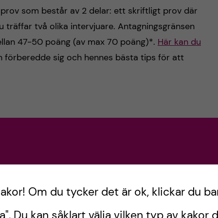
rov som består av 2 delar: ett skriftligt prov där
u träffar två olika intervjuare. Antagningsgränsen
mellan 47-50 poäng (av max 70 poäng)*.
Här kan du
 förberedde sig och hennes bästa tips för att
också kan ge dig en plats på
 baseras på ditt resultat på provets
för tandläkarprogrammet har de senaste sex åren
 2.0 poäng*.
Du kan läsa Golnooshs erfarenhet
av
nnes tips för att nå ett högt resultat!
kakor! Om du tycker det är ok, klickar du ba
a". Du kan såklart välja vilken typ av kakor d