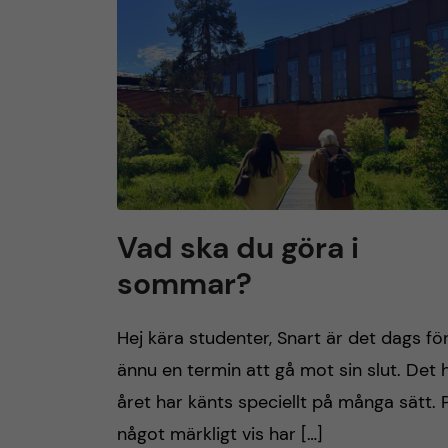
h
u
v
u
d
Vad ska du göra i
sommar?
i
n
Hej kära studenter, Snart är det dags fö
ännu en termin att gå mot sin slut. Det 
n
året har känts speciellt på många sätt. 
e
något märkligt vis har […]