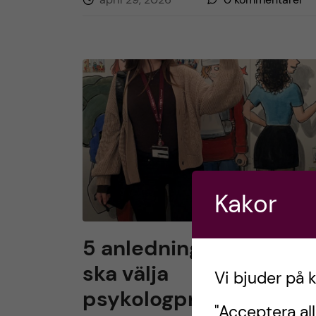
Kakor
5 anledningar varför D
ska välja
Vi bjuder på 
psykologprogrammet 
"Acceptera all