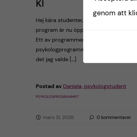
KI
genom att klic
Hej kära studenter, Ansökan till höstens
program är nu öppen och stänger 15 apri
Ett av programmen du kan söka till är
psykologprogrammet och det råkar var
det jag valde […]
Postad av
Daniela, psykologstudent
PSYKOLOGPROGRAMMET
mars 31, 2026
0
kommentarer