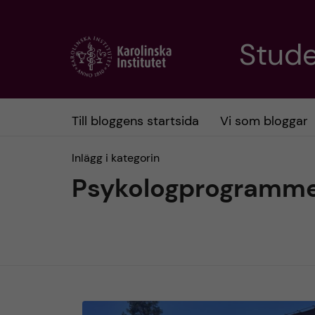
H
Stud
o
p
Till bloggens startsida
Vi som bloggar
p
Inlägg i kategorin
a
Psykologprogramm
t
i
l
l