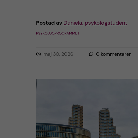
h
å
Postad av
Daniela, psykologstudent
PSYKOLOGPROGRAMMET
l
l
maj 30, 2026
0
kommentarer
e
t