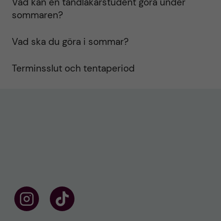
Vad kan en tandläkarstudent göra under
sommaren?
Vad ska du göra i sommar?
Terminsslut och tentaperiod
F
F