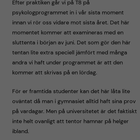
h
Efter praktiken går vi på T8 på
psykologprogrammet in i vår sista moment
å
innan vi rör oss vidare mot sista året. Det här
l
momentet kommer att examineras med en
sluttenta i början av juni. Det som gör den här
l
tentan lite extra speciell jämfört med många
e
andra vi haft under programmet är att den
kommer att skrivas på en lördag.
t
För er framtida studenter kan det här låta lite
oväntat då man i gymnasiet alltid haft sina prov
på vardagar. Men på universitetet är det faktiskt
inte helt ovanligt att tentor hamnar på helger
ibland.