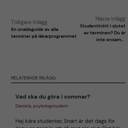
A
Nästa inlägg
Tidigare inlägg
Studenttrött i slutet
En snabbguide av alla
l
av terminen? Du är
terminer på läkarprogrammet
inte ensam…
t
e
r
RELATERADE INLÄGG
n
Vad ska du göra i sommar?
a
Daniela, psykologstudent
t
Hej kära studenter, Snart är det dags för
i