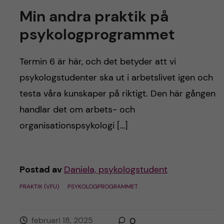
h
Min andra praktik på
å
psykologprogrammet
l
Termin 6 är här, och det betyder att vi
l
psykologstudenter ska ut i arbetslivet igen och
testa våra kunskaper på riktigt. Den här gången
e
handlar det om arbets- och
t
organisationspsykologi […]
Postad av
Daniela, psykologstudent
PRAKTIK (VFU)
PSYKOLOGPROGRAMMET
februari 18, 2025
0