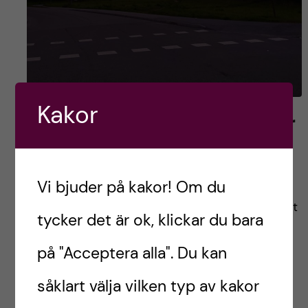
Kakor
Vikten av att byta miljö när
man pluggar
Vi bjuder på kakor! Om du
Hej kära studenter hoppas att allt är super bra
med er! Idag tänkte jag att jag dela med mig ett
tycker det är ok, klickar du bara
litet tips som har hjälpt mig hålla motivationen
på "Acceptera alla". Du kan
uppe under […]
såklart välja vilken typ av kakor