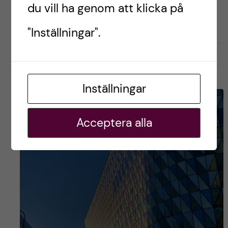
Postad av
Daniela, psykologstudent
du vill ha genom att klicka på
PSYKOLOGPROGRAMMET
TIPS OCH TRICKS
"Inställningar".
november 29, 2024
0
Inställningar
Acceptera alla