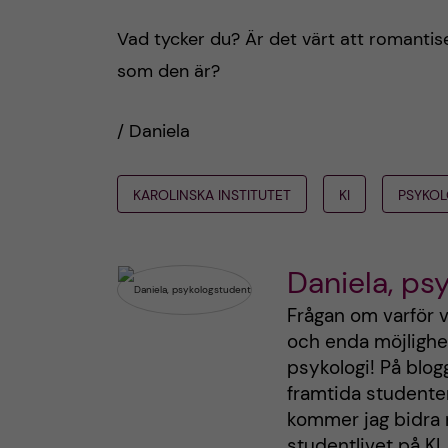
Vad tycker du? Är det värt att romantise
som den är?
/ Daniela
KAROLINSKA INSTITUTET
KI
PSYKO
Daniela, ps
Frågan om varför v
och enda möjlighet
psykologi! På blog
framtida studenter
kommer jag bidra 
studentlivet på KI.