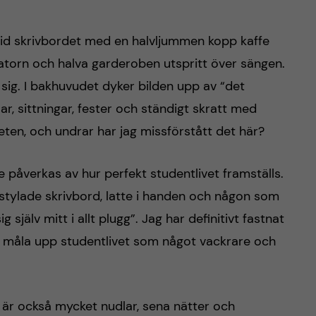
r vid skrivbordet med en halvljummen kopp kaffe
datorn och halva garderoben utspritt över sängen.
sig. I bakhuvudet dyker bilden upp av “det
ar, sittningar, fester och ständigt skratt med
gheten, och undrar har jag missförstått det här?
e påverkas av hur perfekt studentlivet framställs.
stylade skrivbord, latte i handen och någon som
ig själv mitt i allt plugg”. Jag har definitivt fastnat
r måla upp studentlivet som något vackrare och
et är också mycket nudlar, sena nätter och