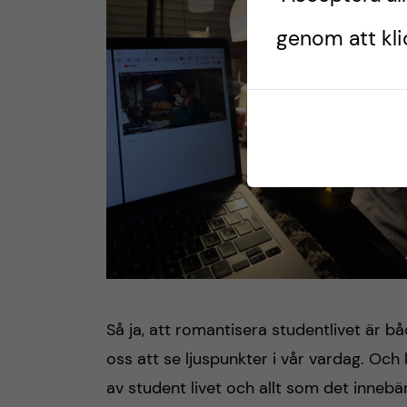
genom att klic
Så ja, att romantisera studentlivet är b
oss att se ljuspunkter i vår vardag. Och 
av student livet och allt som det innebär