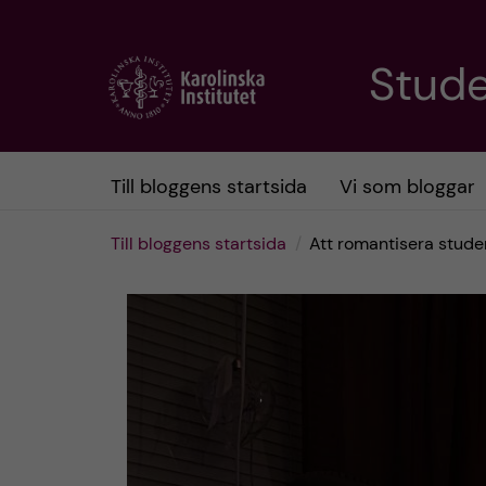
H
Stud
o
p
Till bloggens startsida
Vi som bloggar
p
Till bloggens startsida
Att romantisera studen
a
t
i
l
l