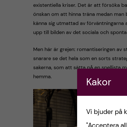
existentiella kriser. Det är att försöka b
önskan om att hinna träna medan man bro
känna sig utmattad av förväntningarna 
upp till bilden av det sociala och spont
Men här är grejen: romantiseringen av st
snarare se det hela som en sorts strateg
sakerna, som att sätta på en spellista m
hemma.
Kakor
Vi bjuder på 
"Acceptera all