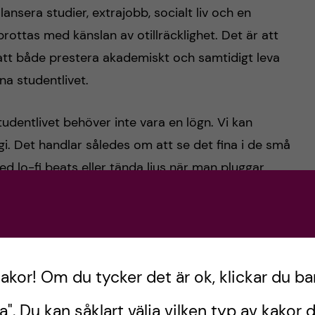
alansera studier, extrajobb, socialt liv och en
ttas med känslan av otillräcklighet. Det är att
att både prestera akademiskt och samtidigt leva
ana studentlivet.
udentlivet behöver inte vara en lögn. Vi kan
i. Det handlar således om att se det fina i de små
ed lo-fi beats eller tända ljus när man pluggar
kakor! Om du tycker det är ok, klickar du ba
a". Du kan såklart välja vilken typ av kakor d