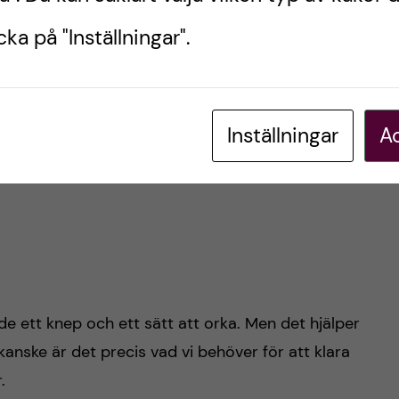
ka på "Inställningar".
Inställningar
Ac
åde ett knep och ett sätt att orka. Men det hjälper
kanske är det precis vad vi behöver för att klara
.