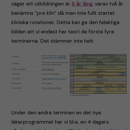
h
säger att utbildningen är
6 år lång
, varav två år
benämns ”
pre klin
” då man inte fullt startat
å
kliniska rotationer. Detta kan ge den felaktiga
l
bilden att vi endast har teori de första fyra
terminerna. Det stämmer inte helt.
l
e
t
Under den andra terminen av det nya
läkarprogrammet har vi bl.a. en 4 dagars