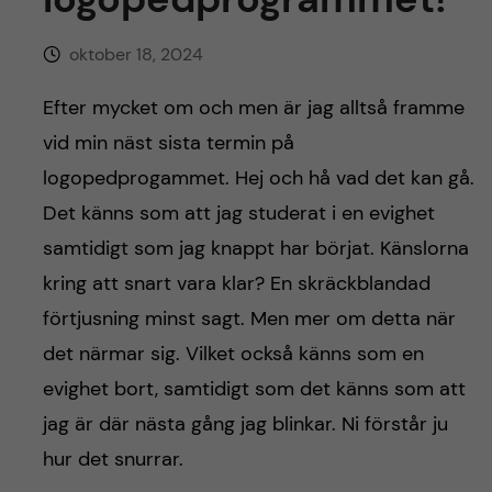
h
å
oktober 18, 2024
l
Efter mycket om och men är jag alltså framme
vid min näst sista termin på
l
logopedprogammet. Hej och hå vad det kan gå.
e
Det känns som att jag studerat i en evighet
samtidigt som jag knappt har börjat. Känslorna
t
kring att snart vara klar? En skräckblandad
förtjusning minst sagt. Men mer om detta när
det närmar sig. Vilket också känns som en
evighet bort, samtidigt som det känns som att
jag är där nästa gång jag blinkar. Ni förstår ju
hur det snurrar.