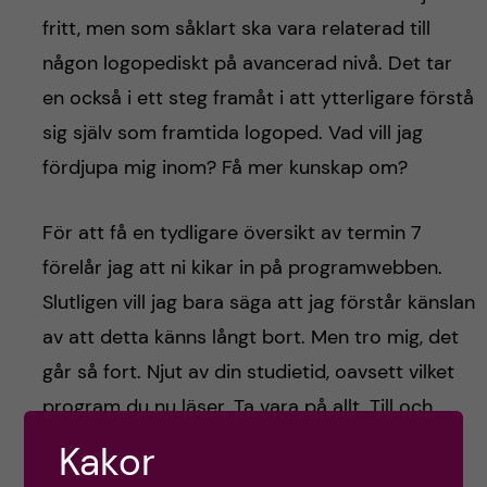
fritt, men som såklart ska vara relaterad till
någon logopediskt på avancerad nivå. Det tar
en också i ett steg framåt i att ytterligare förstå
sig själv som framtida logoped. Vad vill jag
fördjupa mig inom? Få mer kunskap om?
För att få en tydligare översikt av termin 7
förelår jag att ni kikar in på programwebben.
Slutligen vill jag bara säga att jag förstår känslan
av att detta känns långt bort. Men tro mig, det
går så fort. Njut av din studietid, oavsett vilket
program du nu läser. Ta vara på allt. Till och
med tentaplugget! Juste, vi har inga salstentor
Kakor
denna termin. SKÖNT! Men samtidigt, hur sjukt