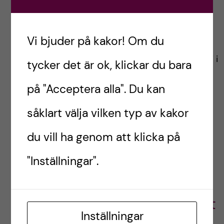
det än låter kan jag till och med sakna att
plugga till salstentor… Det trodde ingen
Vi bjuder på kakor! Om du
någonsin. Det här blev lite av ett sentimentalt
inlägg. Ibland blir det så. Plugga lugnt så hörs vi i
tycker det är ok, klickar du bara
nästa inlägg!
på "Acceptera alla". Du kan
Allt gott!
såklart välja vilken typ av kakor
// Filippa, Logopedstudent
du vill ha genom att klicka på
"Inställningar".
Filippa,
Logopedstudent
Inställningar