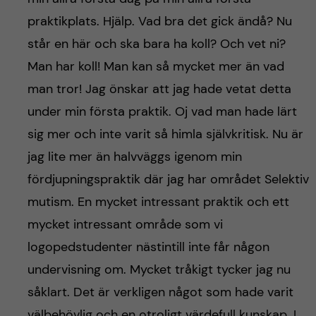
praktikplats. Hjälp. Vad bra det gick ändå? Nu
står en här och ska bara ha koll? Och vet ni?
Man har koll! Man kan så mycket mer än vad
man tror! Jag önskar att jag hade vetat detta
under min första praktik. Oj vad man hade lärt
sig mer och inte varit så himla självkritisk. Nu är
jag lite mer än halvväggs igenom min
fördjupningspraktik där jag har området Selektiv
mutism. En mycket intressant praktik och ett
mycket intressant område som vi
logopedstudenter nästintill inte får någon
undervisning om. Mycket tråkigt tycker jag nu
såklart. Det är verkligen något som hade varit
välbehövlig och en otroligt värdefull kunskap. I