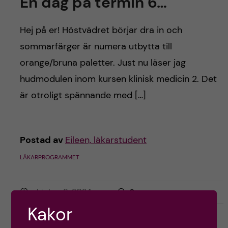
En dag på termin 6…
h
å
Hej på er! Höstvädret börjar dra in och
sommarfärger är numera utbytta till
l
orange/bruna paletter. Just nu läser jag
l
hudmodulen inom kursen klinisk medicin 2. Det
är otroligt spännande med […]
e
t
Postad av
Eileen, läkarstudent
LÄKARPROGRAMMET
oktober 8, 2024
0
Kakor