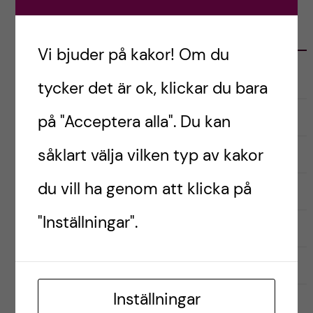
KATEGORIER
Vi bjuder på kakor! Om du
Audionomprogrammet
tycker det är ok, klickar du bara
Biomedicinska analytikerprogrammet
på "Acceptera alla". Du kan
såklart välja vilken typ av kakor
Inför antagning
du vill ha genom att klicka på
Kandidatprogrammet i biomedicin
"Inställningar".
Läkarprogrammet
Logopedprogrammet
Inställningar
Optikerprogrammet