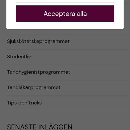
Praktik (VFU)
Acceptera alla
Psykologprogrammet
Sjuksköterskeprogrammet
Studentliv
Tandhygienistprogrammet
Tandläkarprogrammet
Tips och tricks
SENASTE INLÄGGEN