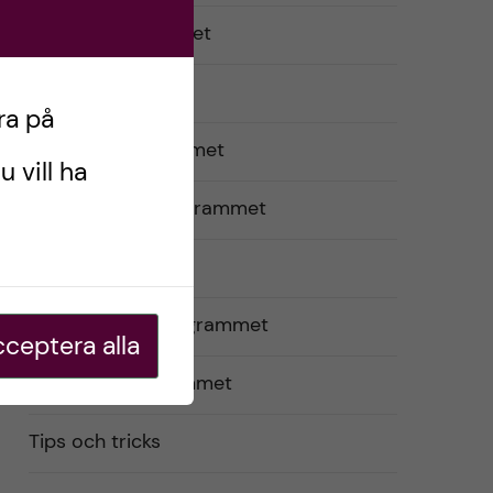
Optikerprogrammet
Praktik (VFU)
ra på
Psykologprogrammet
u vill ha
Sjuksköterskeprogrammet
Studentliv
Tandhygienistprogrammet
ceptera alla
Tandläkarprogrammet
Tips och tricks