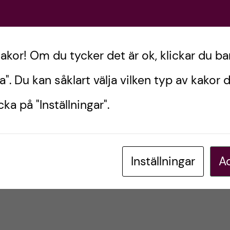
Postad av
Eileen, läkarstudent
kakor! Om du tycker det är ok, klickar du ba
LÄKARPROGRAMMET
a". Du kan såklart välja vilken typ av kakor d
december 9, 2024
0
kommentarer
ka på "Inställningar".
Inställningar
Ac