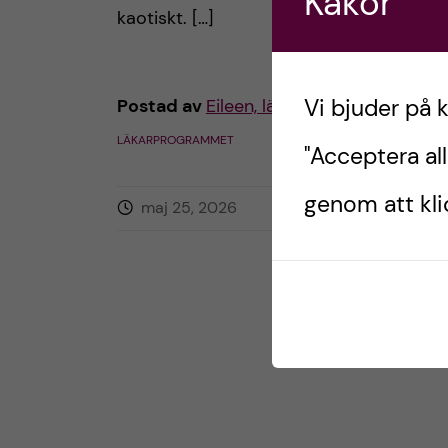
Kakor
kaotiskt. […]
h
å
Vi bjuder på 
Postad av
Eileen, läkarstudent
l
LÄKARPROGRAMMET
"Acceptera all
l
genom att klic
maj 25, 2026
0
kommentarer
e
t