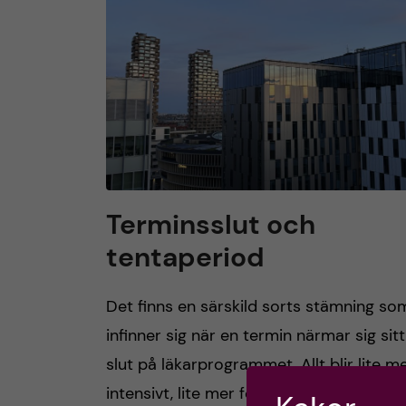
h
u
v
u
d
Terminsslut och
tentaperiod
i
n
Det finns en särskild sorts stämning so
infinner sig när en termin närmar sig sitt
n
slut på läkarprogrammet. Allt blir lite m
e
intensivt, lite mer fokuserat och lite me