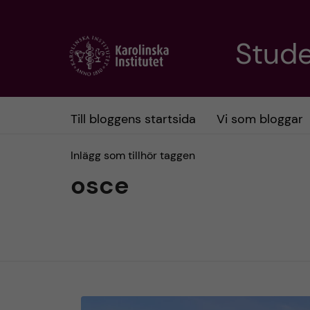
H
Stud
o
p
Till bloggens startsida
Vi som bloggar
p
Inlägg som tillhör taggen
a
osce
t
i
l
l