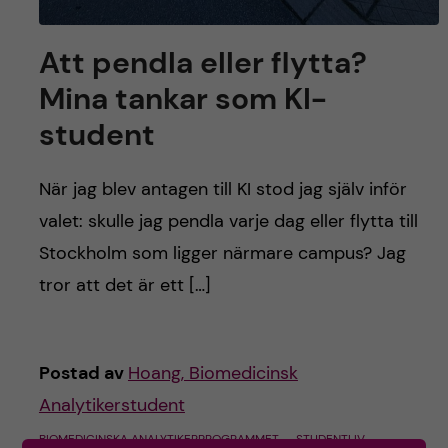
h
å
Att pendla eller flytta?
Mina tankar som KI-
l
student
l
När jag blev antagen till KI stod jag själv inför
e
valet: skulle jag pendla varje dag eller flytta till
t
Stockholm som ligger närmare campus? Jag
tror att det är ett […]
Postad av
Hoang, Biomedicinsk
Analytikerstudent
BIOMEDICINSKA ANALYTIKERPROGRAMMET
STUDENTLIV