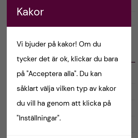
Kakor
september 26, 2025
0
Vi bjuder på kakor! Om du
KATEGORIER
tycker det är ok, klickar du bara
på "Acceptera alla". Du kan
Audionomprogrammet
såklart välja vilken typ av kakor
Biomedicinska analytikerprogrammet
du vill ha genom att klicka på
Inför antagning
"Inställningar".
Kandidatprogrammet i biomedicin