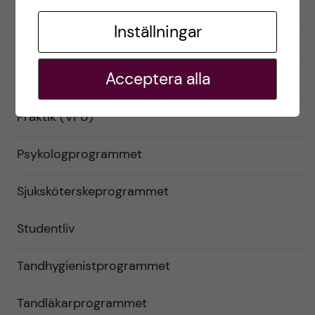
Läkarprogrammet
Inställningar
Logopedprogrammet
Acceptera alla
Optikerprogrammet
Praktik (VFU)
Psykologprogrammet
Sjuksköterskeprogrammet
Studentliv
Tandhygienistprogrammet
Tandläkarprogrammet