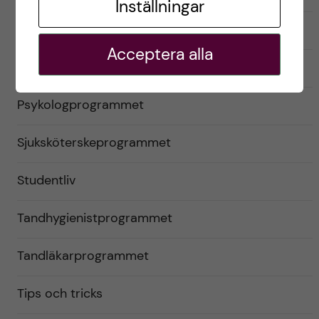
Inställningar
Optikerprogrammet
Acceptera alla
Praktik (VFU)
Psykologprogrammet
Sjuksköterskeprogrammet
Studentliv
Tandhygienistprogrammet
Tandläkarprogrammet
Tips och tricks