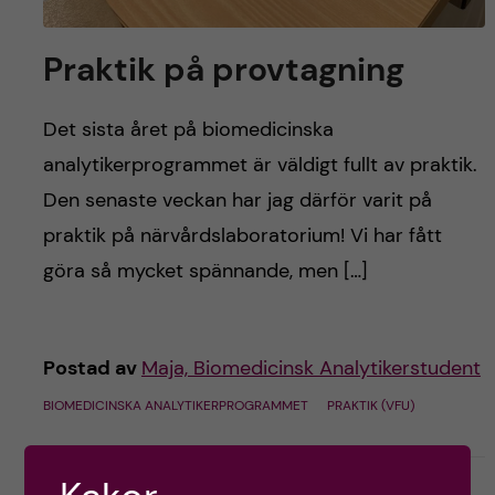
h
å
Praktik på provtagning
l
Det sista året på biomedicinska
l
analytikerprogrammet är väldigt fullt av praktik.
Den senaste veckan har jag därför varit på
e
praktik på närvårdslaboratorium! Vi har fått
t
göra så mycket spännande, men […]
Postad av
Maja, Biomedicinsk Analytikerstudent
BIOMEDICINSKA ANALYTIKERPROGRAMMET
PRAKTIK (VFU)
oktober 1, 2024
0