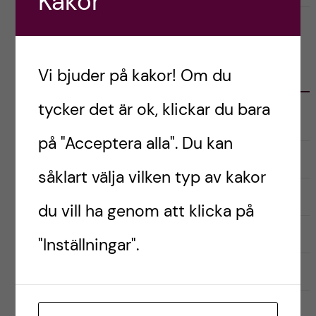
Kakor
Vi bjuder på kakor! Om du
KATEGORIER
tycker det är ok, klickar du bara
Audionomprogrammet
på "Acceptera alla". Du kan
Biomedicinska analytikerprogrammet
såklart välja vilken typ av kakor
Inför antagning
du vill ha genom att klicka på
Kandidatprogrammet i biomedicin
"Inställningar".
Läkarprogrammet
Logopedprogrammet