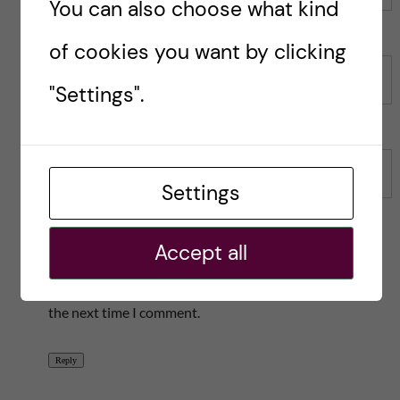
You can also choose what kind
of cookies you want by clicking
Name
"Settings".
Email
Settings
Accept all
Save my name, email, and website in this browser for
the next time I comment.
Reply