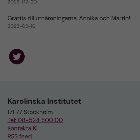
2023-02-20
Grattis till utnämningarna, Annika och Martin!
2023-02-16
F
o
l
l
o
w
u
Karolinska Institutet
s
o
171 77 Stockholm
n
T
Tel: 08-524 800 00
w
i
Kontakta KI
t
RSS feed
t