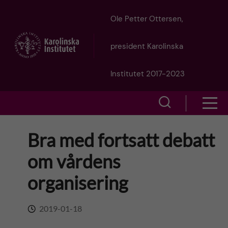
J
Ole Petter Ottersen,
u
president Karolinska
m
Institutet 2017-2023
p
S
S
t
h
h
Bra med fortsatt debatt
o
o
o
om vårdens
w
m
w
organisering
s
a
e
m
2019-01-18
i
a
e