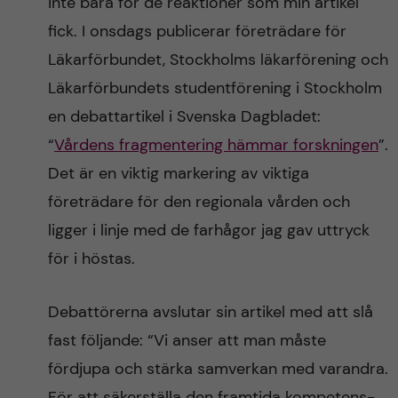
inte bara för de reaktioner som min artikel
fick. I onsdags publicerar företrädare för
Läkarförbundet, Stockholms läkarförening och
Läkarförbundets studentförening i Stockholm
en debattartikel i Svenska Dagbladet:
“
Vårdens fragmentering hämmar forskningen
”.
Det är en viktig markering av viktiga
företrädare för den regionala vården och
ligger i linje med de farhågor jag gav uttryck
för i höstas.
Debattörerna avslutar sin artikel med att slå
fast följande: “Vi anser att man måste
fördjupa och stärka samverkan med varandra.
För att säkerställa den framtida kompetens-