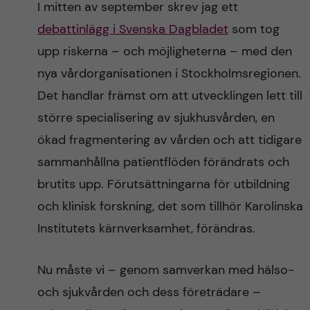
I mitten av september skrev jag ett
n
r
debattinlägg i Svenska Dagbladet
som tog
n
c
c
upp riskerna – och möjligheterna – med den
u
h
nya vårdorganisationen i Stockholmsregionen.
o
f
Det handlar främst om att utvecklingen lett till
n
i
större specialisering av sjukhusvården, en
ökad fragmentering av vården och att tidigare
t
e
sammanhållna patientflöden förändrats och
l
e
brutits upp. Förutsättningarna för utbildning
d
och klinisk forskning, det som tillhör Karolinska
n
Institutets kärnverksamhet, förändras.
t
Nu måste vi – genom samverkan med hälso-
och sjukvården och dess företrädare –