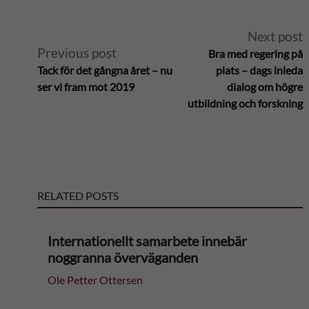
A
Next post
Previous post
Bra med regering på
l
Tack för det gångna året – nu
plats – dags inleda
ser vi fram mot 2019
dialog om högre
t
utbildning och forskning
e
r
RELATED POSTS
n
a
Internationellt samarbete innebär
noggranna överväganden
t
Ole Petter Ottersen
i