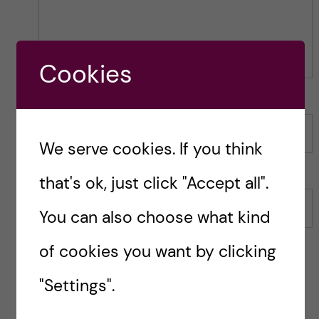
Cookies
Name
We serve cookies. If you think
that's ok, just click "Accept all".
Email
You can also choose what kind
of cookies you want by clicking
"Settings".
Save my name, email, and website in this browser for
the next time I comment.