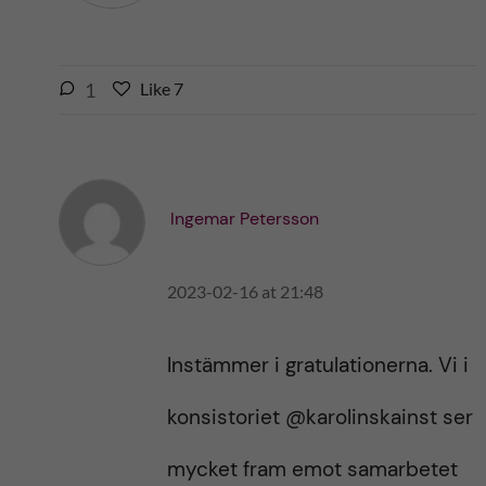
l
1
Like
7
L
i
i
k
k
e
e
s
t
t
Ingemar Petersson
h
h
i
i
s
2023-02-16 at 21:48
s
p
p
o
o
s
Instämmer i gratulationerna. Vi i
s
t
t
konsistoriet ⁦‪@karolinskainst‬⁩ ser
mycket fram emot samarbetet