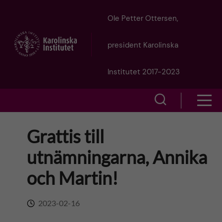
J
Ole Petter Ottersen,
u
president Karolinska
m
Institutet 2017-2023
p
S
S
t
h
h
Grattis till
o
o
o
utnämningarna, Annika
w
m
w
och Martin!
s
a
e
m
2023-02-16
i
a
e