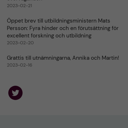
2023-02-21
Öppet brev till utbildningsministern Mats
Persson: Fyra hinder och en förutsättning för
excellent forskning och utbildning
2023-02-20
Grattis till utnämningarna, Annika och Martin!
2023-02-16
F
o
l
l
o
w