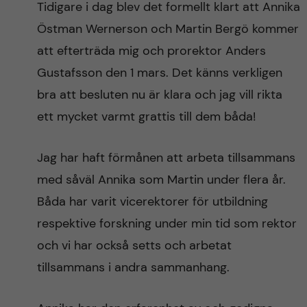
Tidigare i dag blev det formellt klart att Annika
n
r
Östman Wernerson och Martin Bergö kommer
n
c
c
att efterträda mig och prorektor Anders
u
h
Gustafsson den 1 mars. Det känns verkligen
o
f
bra att besluten nu är klara och jag vill rikta
n
i
ett mycket varmt grattis till dem båda!
t
e
Jag har haft förmånen att arbeta tillsammans
l
e
med såväl Annika som Martin under flera år.
d
Båda har varit vicerektorer för utbildning
n
respektive forskning under min tid som rektor
t
och vi har också setts och arbetat
tillsammans i andra sammanhang.