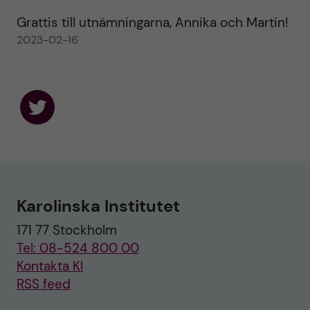
Grattis till utnämningarna, Annika och Martin!
2023-02-16
F
o
l
l
o
w
u
Karolinska Institutet
s
o
171 77 Stockholm
n
T
Tel: 08-524 800 00
w
i
Kontakta KI
t
RSS feed
t
e
r