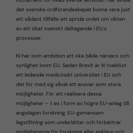
incitament för ökad svensk aktivitet. Här skulle
det svenska ordförandeskapet kunna vara just
ett sådant tillfälle att sprida ordet om vikten
av ett ökat svenskt deltagande i EU:s
processer.
KI har som ambition att öka både närvaro och
synlighet inom EU. Sedan Brexit är KI tveklöst
ett ledande medicinskt universitet i EU och
det för med sig såväl ett ansvar som stora
möjligheter. För att realisera dessa
möjligheter – t ex i form av högre EU-anlag till
angelägen forskning, EU-gemensam
lagstiftning som underlättar och förbättrar
möjligheterna för forskning eller enklare och