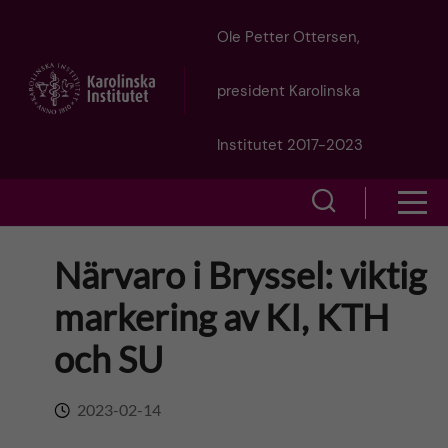
J
Ole Petter Ottersen,
u
president Karolinska
m
Institutet 2017-2023
p
S
S
t
h
h
Närvaro i Bryssel: viktig
o
o
o
markering av KI, KTH
w
m
w
och SU
s
a
e
m
2023-02-14
i
a
e