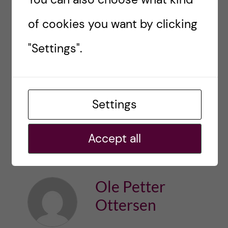
att hälsa får det fokus som krävs.
of cookies you want by clicking
Läs mer om universitetsalliansen Stockholm
"Settings".
trio
på KI:s webbplats
.
EU
EU ORDFÖRANDESKAPET
Settings
FORSKNINGSPROGRAM
Accept all
ORDFÖRANDELAND
STOCKHOLM TRIO
Ole Petter
Ottersen