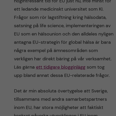
högintressant tid för EU just nu, inte minst för
ett ledande medicinskt universitet som KI.
Frågor som rör lagstiftning kring hälsodata,
satsning på life science, implementeringen av
EU som en hälsounion och den alldeles nyligen
antagna EU-strategin för global hälsa är bara
några exempel på ämnesområden som
verkligen har direkt bäring på vår verksamhet.
Läs gärna
ett tidigare blogginlägg
som tog
upp bland annat dessa EU-relaterade frågor.
Det är min absoluta övertygelse att Sverige,
tillsammans med andra samarbetspartners
inom EU, har stora möjligheter att faktiskt
konkret påverka utvecklingen i EU inom