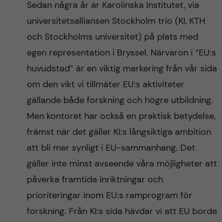
Sedan några år är Karolinska Institutet, via
n
r
universitetsalliansen Stockholm trio (KI, KTH
n
c
c
och Stockholms universitet) på plats med
u
h
egen representation i Bryssel. Närvaron i “EU:s
o
f
huvudstad” är en viktig markering från vår sida
n
i
om den vikt vi tillmäter EU:s aktiviteter
gällande både forskning och högre utbildning.
t
e
Men kontoret har också en praktisk betydelse,
l
e
främst när det gäller KI:s långsiktiga ambition
d
att bli mer synligt i EU-sammanhang. Det
n
gäller inte minst avseende våra möjligheter att
t
påverka framtida inriktningar och
prioriteringar inom EU:s ramprogram för
forskning. Från KI:s sida hävdar vi att EU borde