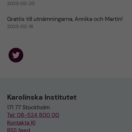
2023-02-20
Grattis till utnämningarna, Annika och Martin!
2023-02-16
F
o
l
l
o
w
u
Karolinska Institutet
s
o
171 77 Stockholm
n
T
Tel: 08-524 800 00
w
i
Kontakta KI
t
RSS feed
t