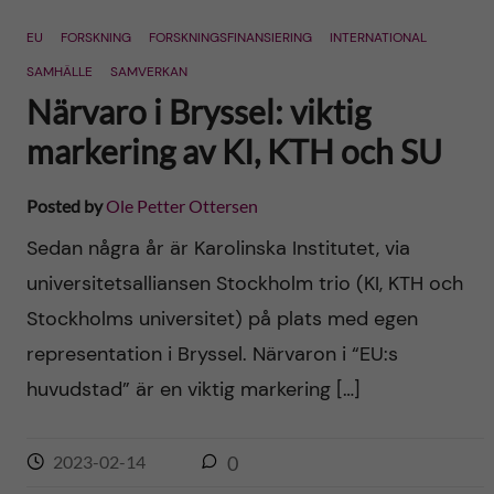
n
r
EU
FORSKNING
FORSKNINGSFINANSIERING
INTERNATIONAL
n
c
c
SAMHÄLLE
SAMVERKAN
u
h
Närvaro i Bryssel: viktig
o
f
markering av KI, KTH och SU
n
i
Posted by
Ole Petter Ottersen
t
e
Sedan några år är Karolinska Institutet, via
l
e
universitetsalliansen Stockholm trio (KI, KTH och
d
Stockholms universitet) på plats med egen
n
representation i Bryssel. Närvaron i “EU:s
t
huvudstad” är en viktig markering […]
2023-02-14
0