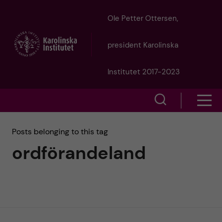
J
Ole Petter Ottersen,
u
president Karolinska
m
Institutet 2017-2023
p
S
S
t
h
h
Posts belonging to this tag
o
o
ordförandeland
o
w
m
w
s
a
e
m
i
a
e