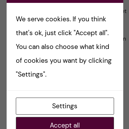
vi hade genomfört evenemanget
We serve cookies. If you think
som planerat, kritik om vi bara
that's ok, just click "Accept all".
hade genomfört det digitalt utan
You can also choose what kind
chans att få komma fysiskt etc.
of cookies you want by clicking
Relativt många är också själva
"Settings".
smittade eller måste vara
hemma för att de har haft
Settings
kontakt med smittade – det
märkte vi bl a för att det var
Accept all