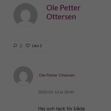
Ole Petter
Ottersen
l
3
Like
2
L
i
i
k
k
e
e
s
t
t
Ole Petter Ottersen
h
h
i
i
s
2022-01-13 at 18:40
s
p
p
o
o
s
Hej och tack för båda
s