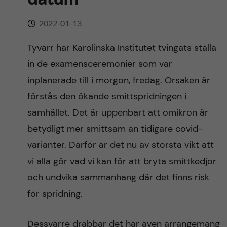
n
r
n
2022-01-13
c
c
u
h
Tyvärr har Karolinska Institutet tvingats ställa
o
in de examensceremonier som var
f
n
inplanerade till i morgon, fredag. Orsaken är
i
förstås den ökande smittspridningen i
t
e
samhället. Det är uppenbart att omikron är
l
e
betydligt mer smittsam än tidigare covid-
d
varianter. Därför är det nu av största vikt att
n
vi alla gör vad vi kan för att bryta smittkedjor
t
och undvika sammanhang där det finns risk
för spridning.
Dessvärre drabbar det här även arrangemang