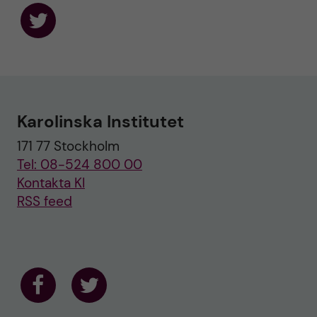
F
o
l
l
o
w
u
Karolinska Institutet
s
o
171 77 Stockholm
n
T
Tel: 08-524 800 00
w
i
Kontakta KI
t
RSS feed
t
e
r
F
F