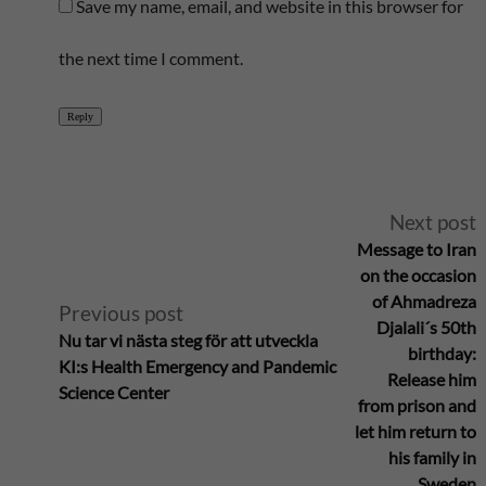
Save my name, email, and website in this browser for
the next time I comment.
Reply
A
Next post
Message to Iran
l
on the occasion
of Ahmadreza
Previous post
t
Djalali´s 50th
Nu tar vi nästa steg för att utveckla
birthday:
KI:s Health Emergency and Pandemic
e
Release him
Science Center
from prison and
r
let him return to
his family in
n
Sweden