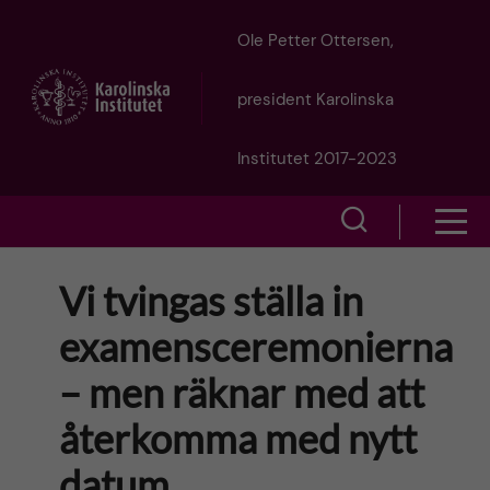
J
Ole Petter Ottersen,
u
president Karolinska
m
Institutet 2017-2023
p
S
S
t
h
h
Vi tvingas ställa in
o
o
o
examensceremonierna
w
m
w
– men räknar med att
s
a
e
återkomma med nytt
m
i
a
datum
e