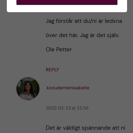
många som avanmälde sig.
Jag förstår att du/ni är ledsna
över det här. Jag är det själv.
Ole Petter
REPLY
kistudentenisabelle
2022-01-13 at 15:56
Det är väldigt spännande att ni