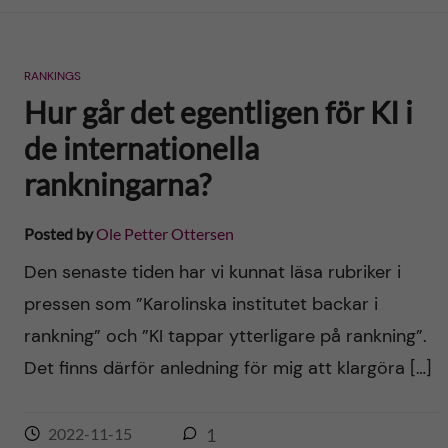
n
r
n
c
c
RANKINGS
u
h
Hur går det egentligen för KI i
o
f
de internationella
n
i
rankningarna?
t
e
Posted by
Ole Petter Ottersen
l
e
Den senaste tiden har vi kunnat läsa rubriker i
d
n
pressen som ”Karolinska institutet backar i
rankning” och ”KI tappar ytterligare på rankning”.
t
Det finns därför anledning för mig att klargöra […]
2022-11-15
1