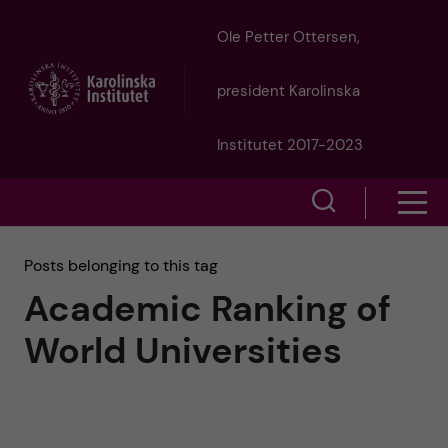
J
Ole Petter Ottersen,
u
president Karolinska
m
Institutet 2017-2023
p
S
S
t
h
h
Posts belonging to this tag
o
o
Academic Ranking of
o
w
m
World Universities
w
s
a
e
m
i
a
e