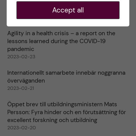
Ett varmt tack för mig – och ett stort tack till
Accept all
alla!
2023-02-28
Agility in a health crisis – a report on the
lessons learned during the COVID-19
pandemic
2023-02-23
Internationellt samarbete innebär noggranna
överväganden
2023-02-21
Öppet brev till utbildningsministern Mats
Persson: Fyra hinder och en förutsättning för
excellent forskning och utbildning
2023-02-20