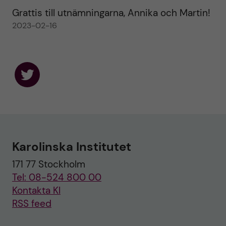
Grattis till utnämningarna, Annika och Martin!
2023-02-16
F
o
l
l
o
w
u
Karolinska Institutet
s
o
171 77 Stockholm
n
T
Tel: 08-524 800 00
w
i
Kontakta KI
t
RSS feed
t
e
r