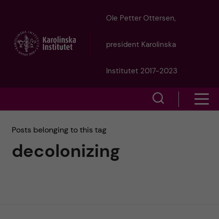
J
Ole Petter Ottersen,
u
president Karolinska
m
Institutet 2017-2023
p
S
S
t
h
h
Posts belonging to this tag
o
o
decolonizing
o
w
m
w
s
a
e
m
i
a
e