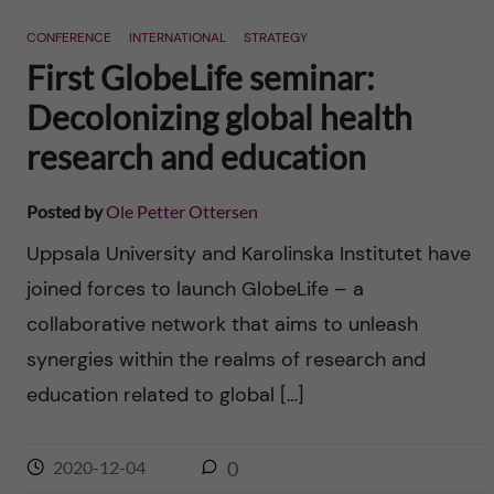
n
r
CONFERENCE
INTERNATIONAL
STRATEGY
n
c
c
First GlobeLife seminar:
u
h
Decolonizing global health
o
f
research and education
n
i
Posted by
Ole Petter Ottersen
t
e
Uppsala University and Karolinska Institutet have
l
e
joined forces to launch GlobeLife – a
d
collaborative network that aims to unleash
n
synergies within the realms of research and
t
education related to global […]
2020-12-04
0