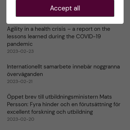
alla!
Accept all
2023-02-28
Agility in a health crisis – a report on the
lessons learned during the COVID-19
pandemic
2023-02-23
Internationellt samarbete innebär noggranna
överväganden
2023-02-21
Öppet brev till utbildningsministern Mats
Persson: Fyra hinder och en förutsättning för
excellent forskning och utbildning
2023-02-20