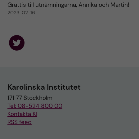
Grattis till utnämningarna, Annika och Martin!
2023-02-16
F
o
l
l
o
w
u
Karolinska Institutet
s
o
171 77 Stockholm
n
T
Tel: 08-524 800 00
w
i
Kontakta KI
t
RSS feed
t
e
r