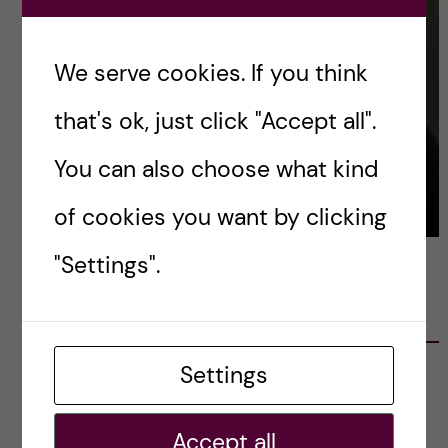
We serve cookies. If you think
that's ok, just click "Accept all".
You can also choose what kind
of cookies you want by clicking
"Settings".
LATEST POSTS
Settings
Ett varmt tack för mig – och ett stort tack till
alla!
2023-02-28
Accept all