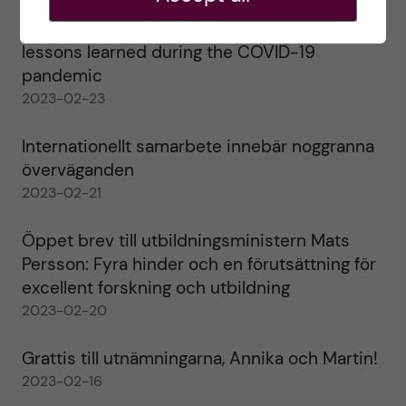
Agility in a health crisis – a report on the
lessons learned during the COVID-19
pandemic
2023-02-23
Internationellt samarbete innebär noggranna
överväganden
2023-02-21
Öppet brev till utbildningsministern Mats
Persson: Fyra hinder och en förutsättning för
excellent forskning och utbildning
2023-02-20
Grattis till utnämningarna, Annika och Martin!
2023-02-16