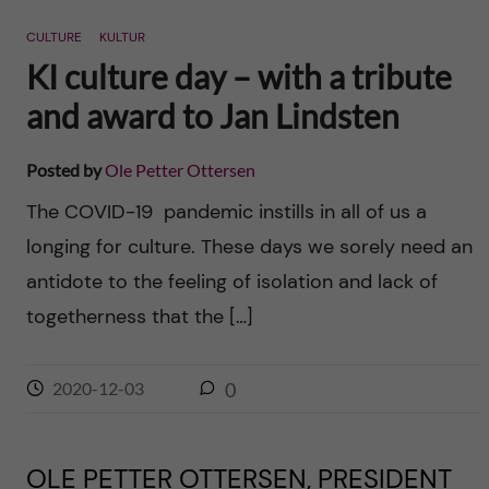
n
r
CULTURE
KULTUR
n
c
c
KI culture day – with a tribute
u
h
and award to Jan Lindsten
o
f
n
Posted by
Ole Petter Ottersen
i
The COVID-19 pandemic instills in all of us a
t
e
longing for culture. These days we sorely need an
l
e
antidote to the feeling of isolation and lack of
d
togetherness that the […]
n
t
2020-12-03
0
OLE PETTER OTTERSEN, PRESIDENT