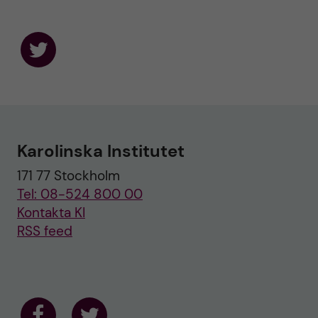
F
o
l
l
o
w
u
Karolinska Institutet
s
o
171 77 Stockholm
n
T
Tel: 08-524 800 00
w
i
Kontakta KI
t
RSS feed
t
e
r