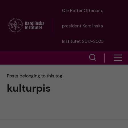
J
Ole Petter Ottersen,
u
president Karolinska
m
Institutet 2017-2023
p
S
S
t
h
h
Posts belonging to this tag
o
o
kulturpis
o
w
m
w
s
a
e
m
i
a
e