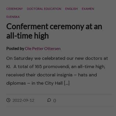
n
r
CEREMONY
DOCTORAL EDUCATION
ENGLISH
EXAMEN
n
c
c
SVENSKA
u
h
Conferment ceremony at an
o
f
all-time high
n
i
Posted by
Ole Petter Ottersen
t
e
On Saturday we celebrated our new doctors at
l
e
KI. A total of 165 promovendi, an all-time high,
d
received their doctoral insignia – hats and
n
diplomas – in the City Hall […]
t
2022-09-12
0