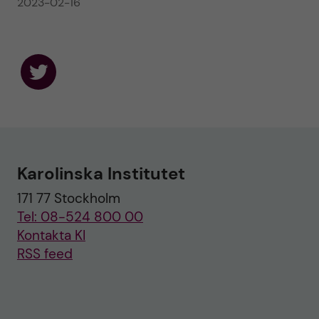
2023-02-16
F
o
l
l
o
w
u
Karolinska Institutet
s
o
171 77 Stockholm
n
T
Tel: 08-524 800 00
w
i
Kontakta KI
t
RSS feed
t
e
r