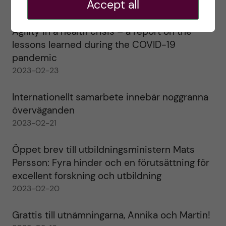
Accept all
2023-02-28
Agility in a health crisis – a report on the
lessons learned during the COVID-19
pandemic
2023-02-23
Internationellt samarbete innebär noggranna
överväganden
2023-02-21
Öppet brev till utbildningsministern Mats
Persson: Fyra hinder och en förutsättning för
excellent forskning och utbildning
2023-02-20
Grattis till utnämningarna, Annika och Martin!