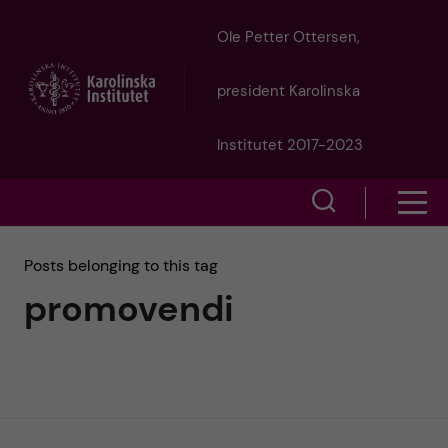
J
Ole Petter Ottersen,
u
president Karolinska
m
Institutet 2017-2023
p
S
S
t
h
h
Posts belonging to this tag
o
o
promovendi
o
w
m
w
s
a
e
m
i
a
e