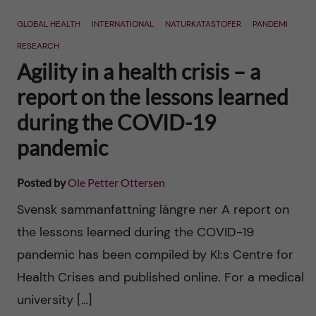
n
r
GLOBAL HEALTH
INTERNATIONAL
NATURKATASTOFER
PANDEMI
n
c
c
RESEARCH
u
h
Agility in a health crisis – a
o
f
report on the lessons learned
n
during the COVID-19
i
pandemic
t
e
l
e
Posted by
Ole Petter Ottersen
d
Svensk sammanfattning längre ner A report on
n
the lessons learned during the COVID-19
t
pandemic has been compiled by KI:s Centre for
Health Crises and published online. For a medical
university […]