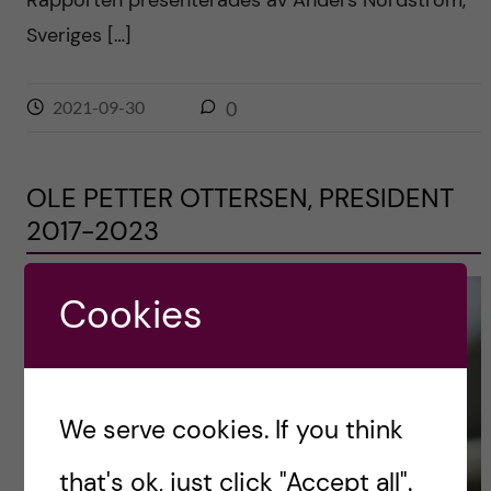
Rapporten presenterades av Anders Nordström,
Sveriges […]
2021-09-30
0
OLE PETTER OTTERSEN, PRESIDENT
2017-2023
Cookies
We serve cookies. If you think
that's ok, just click "Accept all".