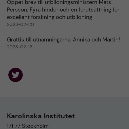
Öppet brev till utbildningsministern Mats
Persson: Fyra hinder och en förutsättning för
excellent forskning och utbildning
2023-02-20
Grattis till utnämningarna, Annika och Martin!
2023-02-16
F
o
l
l
o
w
u
Karolinska Institutet
s
o
171 77 Stockholm
n