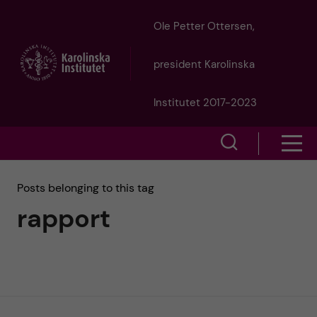
J
Ole Petter Ottersen,
u
president Karolinska
m
Institutet 2017-2023
p
S
S
t
h
h
Posts belonging to this tag
o
o
rapport
o
w
m
w
s
a
e
m
i
a
e