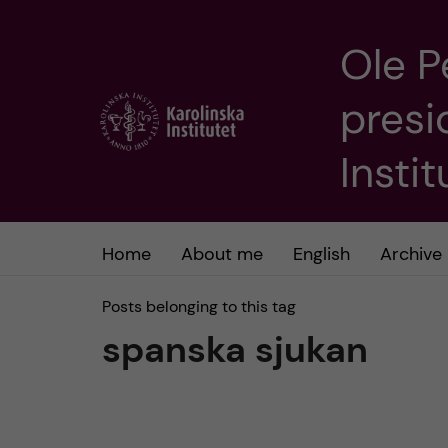
Ole P
J
presi
u
m
Insti
p
t
Home
About me
English
Archive
o
Posts belonging to this tag
spanska sjukan
m
a
i