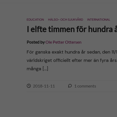
n
EDUCATION
HÄLSO- OCH SJUKVÅRD
INTERNATIONAL
c
I elfte timmen för hundra 
o
Posted by
Ole Petter Ottersen
n
För ganska exakt hundra år sedan, den 11/11
världskriget officiellt efter mer än fyra 
t
många […]
e
n
2018-11-11
1
comments
t