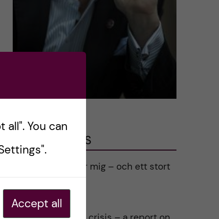
 all". You can
LATEST POSTS
ettings".
Ett varmt tack för mig – och ett stort
tack till alla!
2023-02-28
Accept all
Agility in a health crisis – a report on