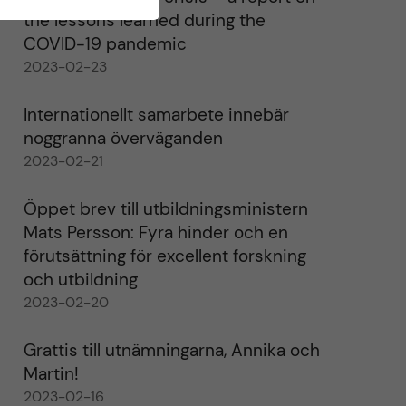
the lessons learned during the
COVID-19 pandemic
2023-02-23
Internationellt samarbete innebär
noggranna överväganden
2023-02-21
Öppet brev till utbildningsministern
Mats Persson: Fyra hinder och en
förutsättning för excellent forskning
och utbildning
2023-02-20
Grattis till utnämningarna, Annika och
Martin!
2023-02-16