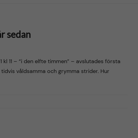
år sedan
 kl 11 – “i den elfte timmen” – avslutades första
års tidvis våldsamma och grymma strider. Hur