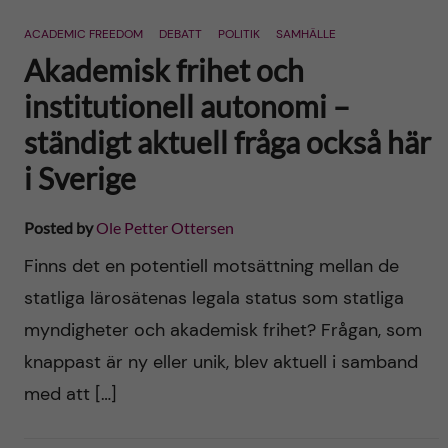
n
r
ACADEMIC FREEDOM
DEBATT
POLITIK
SAMHÄLLE
n
c
c
Akademisk frihet och
u
h
institutionell autonomi –
o
f
ständigt aktuell fråga också här
n
i
i Sverige
t
e
Posted by
Ole Petter Ottersen
l
e
Finns det en potentiell motsättning mellan de
d
statliga lärosätenas legala status som statliga
n
myndigheter och akademisk frihet? Frågan, som
t
knappast är ny eller unik, blev aktuell i samband
med att […]