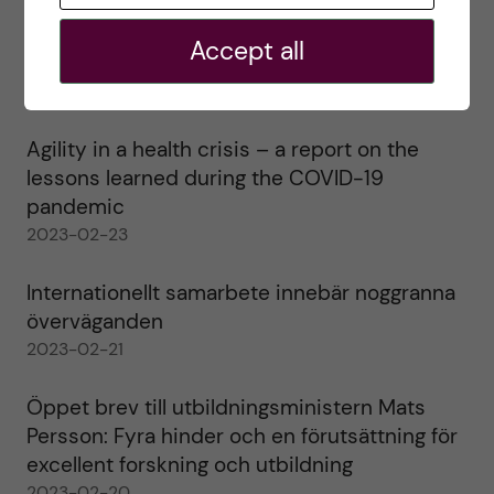
Ett varmt tack för mig – och ett stort tack till
Accept all
alla!
2023-02-28
Agility in a health crisis – a report on the
lessons learned during the COVID-19
pandemic
2023-02-23
Internationellt samarbete innebär noggranna
överväganden
2023-02-21
Öppet brev till utbildningsministern Mats
Persson: Fyra hinder och en förutsättning för
excellent forskning och utbildning
2023-02-20