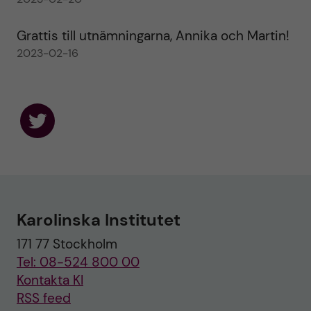
Grattis till utnämningarna, Annika och Martin!
2023-02-16
F
o
l
l
o
w
u
Karolinska Institutet
s
o
171 77 Stockholm
n
T
Tel: 08-524 800 00
w
i
Kontakta KI
t
RSS feed
t
e