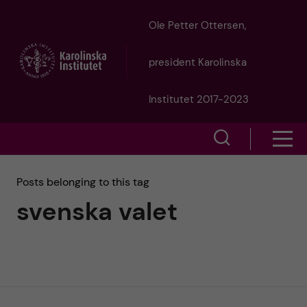
J
Ole Petter Ottersen,
u
president Karolinska
m
Institutet 2017-2023
p
S
S
t
h
h
Posts belonging to this tag
o
o
svenska valet
o
w
m
w
s
a
e
m
i
a
e