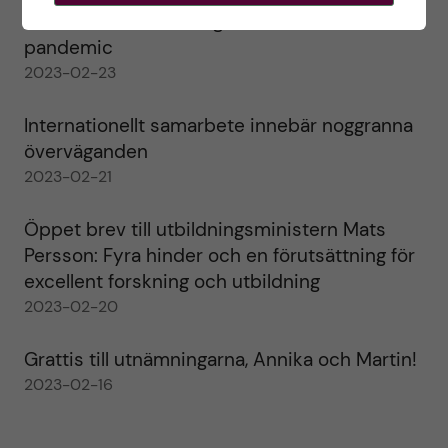
lessons learned during the COVID-19
pandemic
2023-02-23
Internationellt samarbete innebär noggranna
överväganden
2023-02-21
Öppet brev till utbildningsministern Mats
Persson: Fyra hinder och en förutsättning för
excellent forskning och utbildning
2023-02-20
Grattis till utnämningarna, Annika och Martin!
2023-02-16