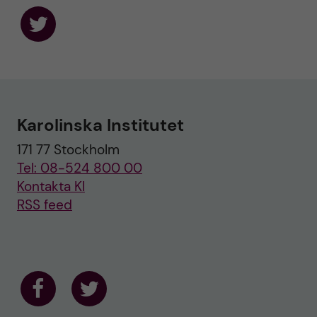
F
o
l
l
o
w
u
Karolinska Institutet
s
o
171 77 Stockholm
n
T
Tel: 08-524 800 00
w
i
Kontakta KI
t
RSS feed
t
e
r
F
F