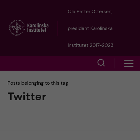
J
Ole Petter Ottersen,
u
president Karolinska
m
Institutet 2017-2023
p
S
S
t
h
h
Posts belonging to this tag
o
o
Twitter
o
w
m
w
s
a
e
m
i
a
e