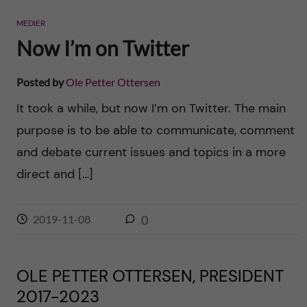
n
r
MEDIER
n
c
c
Now I’m on Twitter
u
h
o
Posted by
Ole Petter Ottersen
f
n
It took a while, but now I’m on Twitter. The main
i
purpose is to be able to communicate, comment
t
e
and debate current issues and topics in a more
l
e
direct and […]
d
n
2019-11-08
0
t
OLE PETTER OTTERSEN, PRESIDENT
2017-2023