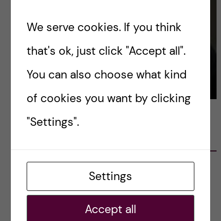
We serve cookies. If you think
that's ok, just click "Accept all".
You can also choose what kind
of cookies you want by clicking
"Settings".
LATEST POSTS
Ett varmt tack för mig – och ett stort tack till
Settings
alla!
2023-02-28
Accept all
Agility in a health crisis – a report on the