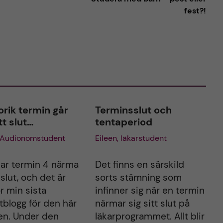
fest?!
orik termin går
Terminsslut och
tt slut…
tentaperiod
, Audionomstudent
Eileen, läkarstudent
jar termin 4 närma
Det finns en särskild
 slut, och det är
sorts stämning som
r min sista
infinner sig när en termin
tblogg för den här
närmar sig sitt slut på
en. Under den
läkarprogrammet. Allt blir