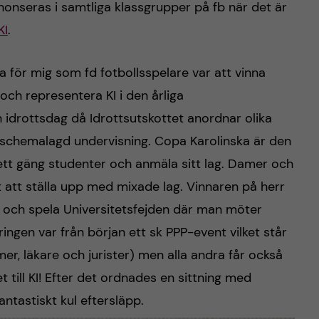
nonseras i samtliga klassgrupper på fb när det är
KI
.
a för mig som fd fotbollsspelare var att vinna
och representera KI i den årliga
en idrottsdag då Idrottsutskottet anordnar olika
ån schemalagd undervisning. Copa Karolinska är den
ett gäng studenter och anmäla sitt lag. Damer och
t att ställa upp med mixade lag. Vinnaren på herr
a och spela Universitetsfejden där man möter
ringen var från början ett sk PPP-event vilket står
mer, läkare och jurister) men alla andra får också
till KI! Efter det ordnades en sittning med
fantastiskt kul eftersläpp.