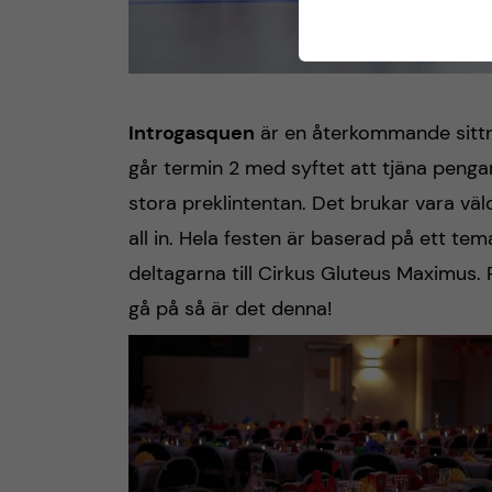
Introgasquen
är en återkommande sittn
går termin 2 med syftet att tjäna pengar
stora preklintentan. Det brukar vara vä
all in. Hela festen är baserad på ett t
deltagarna till Cirkus Gluteus Maximus.
gå på så är det denna!