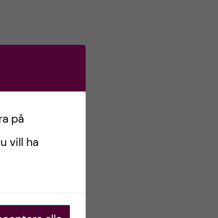
ra på
u vill ha