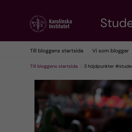
H
Stud
o
p
Till bloggens startsida
Vi som bloggar
p
Till bloggens startsida
3 höjdpunkter #studen
a
t
i
l
l