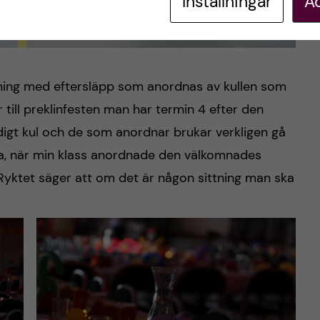
Inställningar
Ac
ing med eftersläpp som anordnas av kullen som
 till preklinfesten man har termin 4 efter den
ldigt kul och de som anordnar brukar verkligen gå
ema, när min klass anordnade den välkomnades
 Ryktet säger att om det är någon sittning man ska