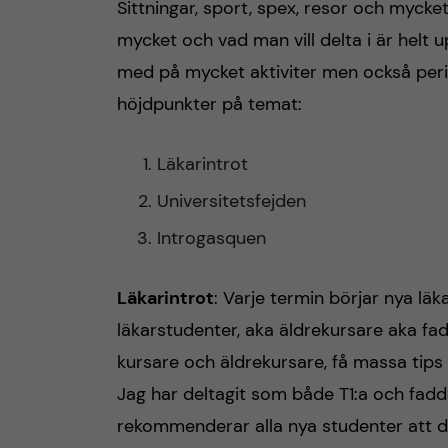
Sittningar, sport, spex, resor och mycke
h
mycket och vad man vill delta i är helt up
med på mycket aktiviter men också peri
å
höjdpunkter på temat:
l
Läkarintrot
l
Universitetsfejden
e
Introgasquen
t
Läkarintrot
: Varje termin börjar nya lä
läkarstudenter, aka äldrekursare aka fa
kursare och äldrekursare, få massa tips
Jag har deltagit som både T1:a och fadder,
rekommenderar alla nya studenter att delt