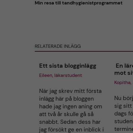
r
Min resa till tandhygienistprogrammet
i
i
n
n
l
l
ä
ä
g
g
g
g
RELATERADE INLÄGG
e
e
t
t
Ett sista blogginlägg
En lär
mot si
Eileen, läkarstudent
Kopitha
När jag skrev mitt första
Nu bör
inlägg här på bloggen
sig sitt
hade jag ingen aning om
dags fö
att två år skulle gå så
studen
snabbt. Sedan dess har
termin
jag försökt ge en inblick i