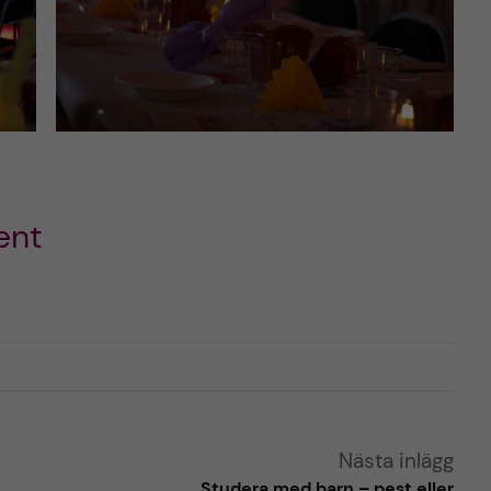
ent
Nästa inlägg
Studera med barn – pest eller