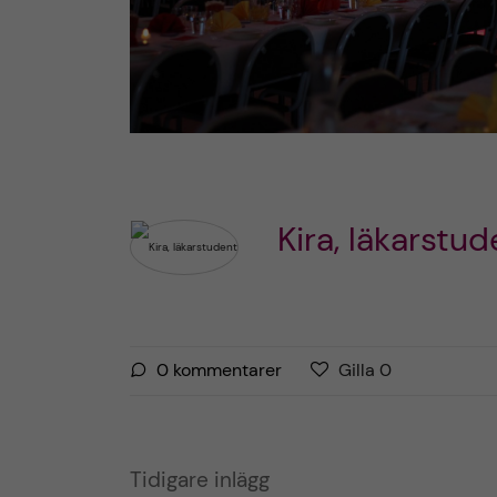
Kira, läkarstud
G
g
0
kommentarer
Gilla
0
i
i
l
l
l
l
a
Tidigare inlägg
a