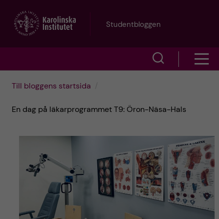
H
Studentbloggen
o
V
V
p
i
i
p
Till bloggens startsida
s
s
a
En dag på läkarprogrammet T9: Öron-Näsa-Hals
a
a
s
t
ö
m
i
k
e
l
f
n
l
ä