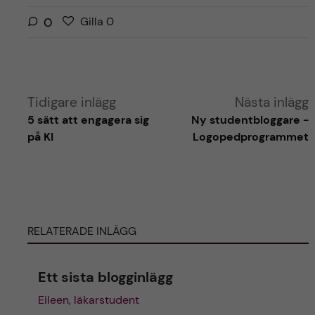
G
g
0
Gilla
0
i
i
l
l
l
l
a
a
Tidigare inlägg
Nästa inlägg
r
i
5 sätt att engagera sig
Ny studentbloggare -
i
n
på KI
Logopedprogrammet
n
l
l
ä
ä
g
g
g
g
e
e
RELATERADE INLÄGG
t
t
Ett sista blogginlägg
Eileen, läkarstudent