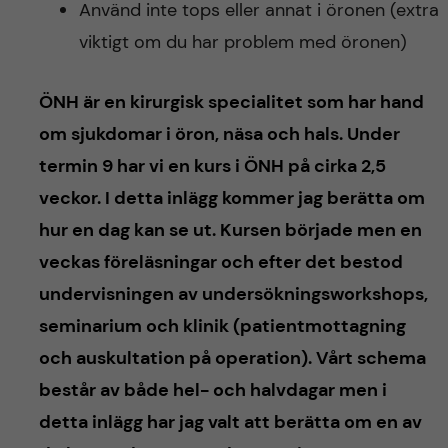
h
Använd inte tops eller annat i öronen (extra
viktigt om du har problem med öronen)
å
l
ÖNH är en kirurgisk specialitet som har hand
om sjukdomar i öron, näsa och hals. Under
l
termin 9 har vi en kurs i ÖNH på cirka 2,5
e
veckor. I detta inlägg kommer jag berätta om
hur en dag kan se ut. Kursen började men en
t
veckas föreläsningar och efter det bestod
undervisningen av undersökningsworkshops,
seminarium och klinik (patientmottagning
och auskultation på operation). Vårt schema
består av både hel- och halvdagar men i
detta inlägg har jag valt att berätta om en av