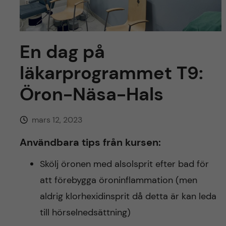
y
l
h
t
u
En dag på
v
läkarprogrammet T9:
u
Öron-Näsa-Hals
d
mars 12, 2023
i
Användbara tips från kursen:
n
Skölj öronen med alsolsprit efter bad för
n
att förebygga öroninflammation (men
aldrig klorhexidinsprit då detta är kan leda
e
till hörselnedsättning)