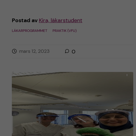
h
å
Postad av
Kira, läkarstudent
l
LÄKARPROGRAMMET
PRAKTIK (VFU)
l
mars 12, 2023
0
e
t