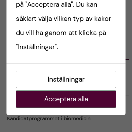
på "Acceptera alla". Du kan
såklart välja vilken typ av kakor
november 11, 2021
0
du vill ha genom att klicka på
"Inställningar".
KATEGORIER
Audionomprogrammet
Inställningar
Biomedicinska analytikerprogrammet
Acceptera alla
Inför antagning
Kandidatprogrammet i biomedicin