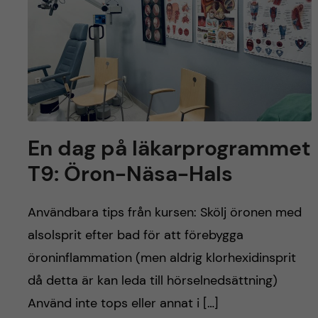
y
l
h
t
u
v
u
En dag på läkarprogrammet
d
T9: Öron-Näsa-Hals
i
Användbara tips från kursen: Skölj öronen med
n
alsolsprit efter bad för att förebygga
n
öroninflammation (men aldrig klorhexidinsprit
då detta är kan leda till hörselnedsättning)
e
Använd inte tops eller annat i […]