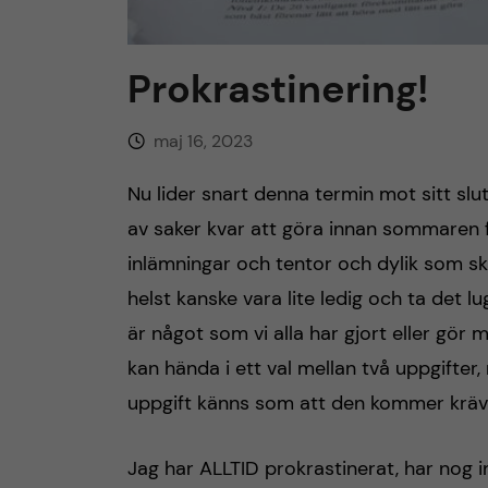
h
Prokrastinering!
å
l
maj 16, 2023
l
Nu lider snart denna termin mot sitt slu
av saker kvar att göra innan sommaren f
e
inlämningar och tentor och dylik som ska
t
helst kanske vara lite ledig och ta det lu
är något som vi alla har gjort eller gör m
kan hända i ett val mellan två uppgifter, 
uppgift känns som att den kommer kräv
Jag har ALLTID prokrastinerat, har nog i