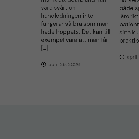
hörselv
vara svårt om
både s
handledningen inte
lärorikt
fungerar så bra som man
patien
hade hoppats. Det kan till
sina ku
exempel vara att man får
praktik
[…]
april
april 29, 2026