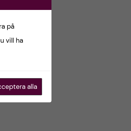
ra på
u vill ha
ceptera alla