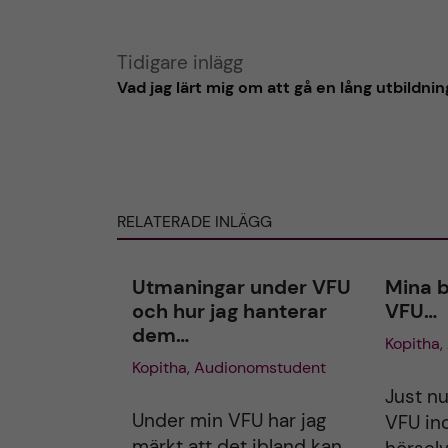
i
l
l
l
l
Tidigare inlägg
a
a
Vad jag lärt mig om att gå en lång utbildnin
r
i
i
n
n
l
l
ä
ä
g
g
RELATERADE INLÄGG
g
g
e
e
Utmaningar under VFU
Mina b
t
t
och hur jag hanterar
VFU…
dem…
Kopitha
Kopitha, Audionomstudent
Just nu
Under min VFU har jag
VFU in
märkt att det ibland kan