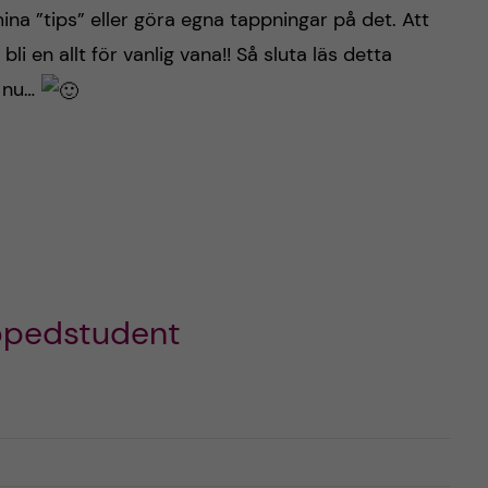
na ”tips” eller göra egna tappningar på det. Att
li en allt för vanlig vana!! Så sluta läs detta
a nu…
gopedstudent