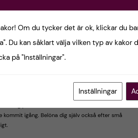
llmän plats!
går kanske inte alltid att plugga tillsammans för
kakor! Om du tycker det är ok, klickar du ba
itta tillsammans. Inför tentor speciellt kan det vara
a med x och vi ska diskutera x, eller vi ska förhöra
a". Du kan såklart välja vilken typ av kakor d
sh. Att studera på en allmän plats gör också att
ka på "Inställningar".
trad prestation i andra människors närvaro.
Inställningar
Ac
obbigt. Att komma igång. Men försök med att få lite
fullskalig panik. Det blir inte enklare att komma
e kommit igång. Belöna dig själv också efter små
igt.