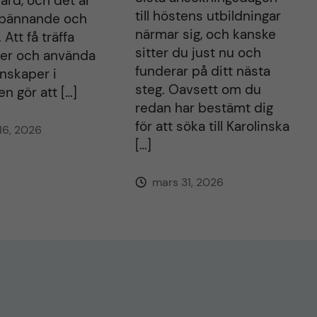
ård, och det är
till höstens utbildningar
pännande och
närmar sig, och kanske
. Att få träffa
sitter du just nu och
ter och använda
funderar på ditt nästa
nskaper i
steg. Oavsett om du
en gör att […]
redan har bestämt dig
för att söka till Karolinska
 16, 2026
[…]
mars 31, 2026