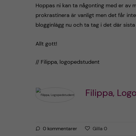
Hoppas ni kan ta någonting med er av mi
prokrastinera är vanligt men det får inte b
blogginlägg nu och ta tag i det där sist
Allt gott!
// Filippa, logopedstudent
Filippa, Lo
G
g
0
kommentarer
Gilla
0
i