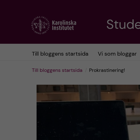
H
Stud
o
p
Till bloggens startsida
Vi som bloggar
p
Till bloggens startsida
Prokrastinering!
a
t
i
l
l