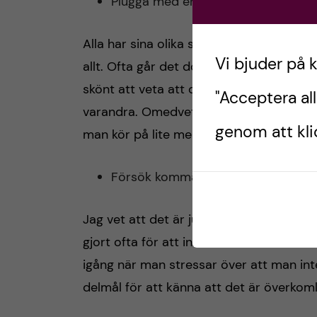
Plugga med en kompis eller på en a
Alla har sina olika studietekniker så det 
Vi bjuder på 
allt. Ofta går det dock fortfarande att s
skönt att veta att den dagen ska jag sitt
"Acceptera all
varandra. Omedvetet blir det en liten pu
genom att klic
man kör på lite mer då en har en förbät
Försök komma igång tidigt!
Jag vet att det är just det här som är j
gjort ofta för att inte sitta där sen med 
igång när man stressar över att man int
delmål för att känna att det är överkoml