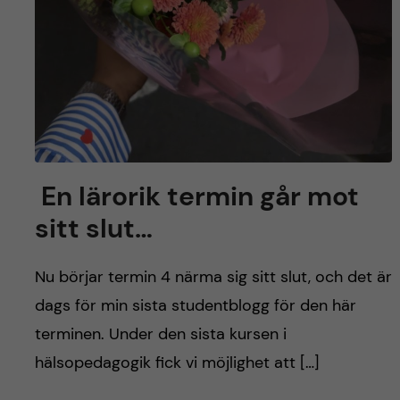
h
å
l
l
e
En lärorik termin går mot
t
sitt slut…
Nu börjar termin 4 närma sig sitt slut, och det är
dags för min sista studentblogg för den här
terminen. Under den sista kursen i
hälsopedagogik fick vi möjlighet att […]