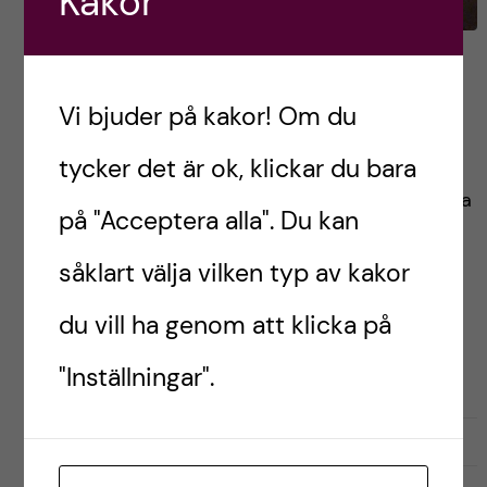
Kakor
Mina bästa tips inför VFU…
Vi bjuder på kakor! Om du
Just nu är jag ute på min VFU inom primär
tycker det är ok, klickar du bara
hörselvård, och det är både spännande och
lärorikt. Att få träffa patienter och använda sina
på "Acceptera alla". Du kan
kunskaper i praktiken gör att […]
såklart välja vilken typ av kakor
du vill ha genom att klicka på
Postad av
Kopitha, Audionomstudent
AUDIONOMPROGRAMMET
PRAKTIK (VFU)
TIPS OCH TRICKS
"Inställningar".
april 16, 2026
2