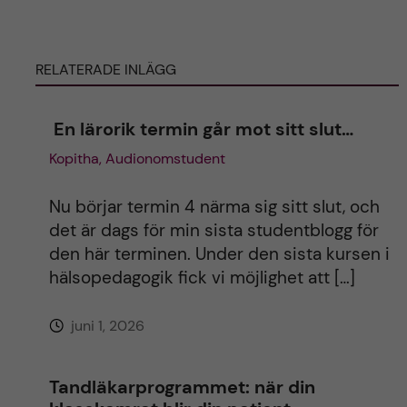
ä
ä
g
g
g
g
RELATERADE INLÄGG
e
e
t
t
En lärorik termin går mot sitt slut…
Kopitha, Audionomstudent
Nu börjar termin 4 närma sig sitt slut, och
det är dags för min sista studentblogg för
den här terminen. Under den sista kursen i
hälsopedagogik fick vi möjlighet att […]
juni 1, 2026
Tandläkarprogrammet: när din