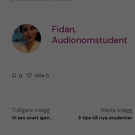
Fidan,
Audionomstudent
G
g
0
Gilla
0
i
i
l
l
l
l
a
a
Tidigare inlägg
Nästa inlägg
r
i
Vi ses snart igen..
3 tips till nya studenter
i
n
n
l
l