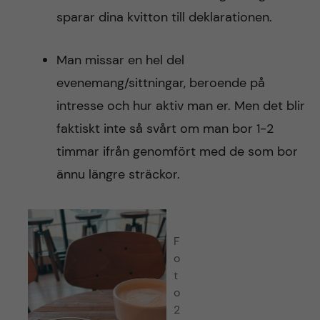
sparar dina kvitton till deklarationen.
Man missar en hel del
evenemang/sittningar, beroende på
intresse och hur aktiv man er. Men det blir
faktiskt inte så svårt om man bor 1-2
timmar ifrån genomfört med de som bor
ännu längre sträckor.
F
o
t
o
2