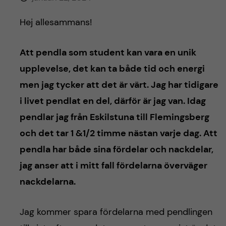
h
Hej allesammans!
å
l
Att pendla som student kan vara en unik
upplevelse, det kan ta både tid och energi
l
men jag tycker att det är värt. Jag har tidigare
e
i livet pendlat en del, därför är jag van. Idag
pendlar jag från Eskilstuna till Flemingsberg
t
och det tar 1 &1/2 timme nästan varje dag. Att
pendla har både sina fördelar och nackdelar,
jag anser att i mitt fall fördelarna överväger
nackdelarna.
Jag kommer spara fördelarna med pendlingen