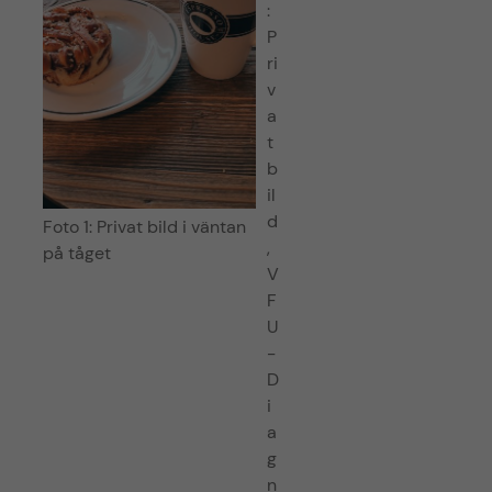
:
P
ri
v
a
t
b
il
d
Foto 1: Privat bild i väntan
,
på tåget
V
F
U
-
D
i
a
g
n