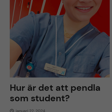
y
l
h
t
u
v
u
d
i
n
Hur är det att pendla
n
som student?
e
januari 22, 2024