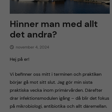
y
l
h
t
u
Hinner man med allt
v
det andra?
u
november 4, 2024
d
Hej på er!
i
Vi befinner oss mitt i terminen och praktiken
n
börjar gå mot sitt slut. Jag gör min sista
n
praktiska vecka inom primärvården. Därefter
drar infektionsmodulen igång – då blir det fokus
e
på mikrobiologi, antibiotika och allt däremellan.