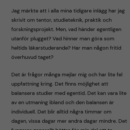
h
Jag märkte att i alla mina tidigare inlägg har jag
å
skrivit om tentor, studieteknik, praktik och
l
forskningsprojekt. Men, vad händer egentligen
utanför plugget? Vad hinner man göra som
l
heltids läkarstuderande? Har man någon fritid
e
överhuvud taget?
t
Det är frågor många mejlar mig och har lite fel
uppfattning kring. Det finns möjlighet att
balansera studier med egentid. Det kan vara lite
av en utmaning ibland och den balansen är
individuell. Det blir alltid några timmar om
dagen, vissa dagar mer andra dagar mindre. Det