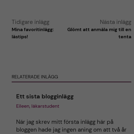
A
Tidigare inlägg
Nästa inlägg
Mina favoritinlägg:
Glömt att anmäla mig till en
l
lästips!
tenta
t
e
RELATERADE INLÄGG
r
n
Ett sista blogginlägg
Eileen, läkarstudent
a
t
När jag skrev mitt första inlägg här på
bloggen hade jag ingen aning om att två år