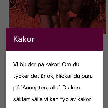
Kakor
Jag och min fina vän Rasmus i full
Halloween anda! <3
Vi bjuder på kakor! Om du
FRITID
JOBB
KAROLINSKA INSTITUTET
tycker det är ok, klickar du bara
KI
KLIN
PREKLIN
TIPS
på "Acceptera alla". Du kan
Eileen,
såklart välja vilken typ av kakor
läkarstudent