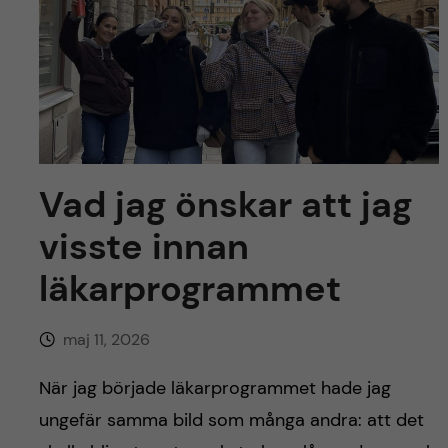
y
l
h
t
u
v
u
Vad jag önskar att jag
d
visste innan
i
läkarprogrammet
n
maj 11, 2026
n
När jag började läkarprogrammet hade jag
e
ungefär samma bild som många andra: att det