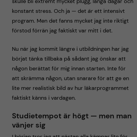
h
skulle bli extremt mycket plugg, långa dagar och
konstant stress. Och ja — det
är
ett intensivt
å
program. Men det fanns mycket jag inte riktigt
l
förstod förrän jag faktiskt var mitt i det.
l
Nu när jag kommit längre i utbildningen har jag
e
börjat tänka tillbaka på sådant jag önskar att
någon berättat för mig innan starten. Inte för
t
att skrämma någon, utan snarare för att ge en
lite mer realistisk bild av hur läkarprogrammet
faktiskt känns i vardagen.
Studietempot är högt — men man
vänjer sig
I början tror jag att nästan alla kämpar lite för