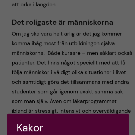
att orka i längden!
Det roligaste är människorna
Om jag ska vara helt ärlig är det jag kommer
komma ihåg mest från utbildningen själva
människorna! Både kursare – men såklart också
patienter. Det finns något speciellt med att få
följa människor i väldigt olika situationer i livet
och samtidigt göra det tillsammans med andra
studenter som går igenom exakt samma sak
som man själv. Även om läkarprogrammet
ibland är stressigt, intensivt och överväldigande
så finns det också många stunder där man
Kakor
känner:
det här är faktiskt väldigt häftigt.