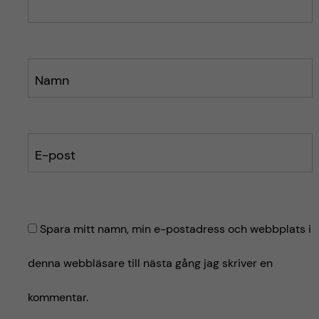
e
e
t
t
Namn
E-post
Spara mitt namn, min e-postadress och webbplats i
denna webbläsare till nästa gång jag skriver en
kommentar.