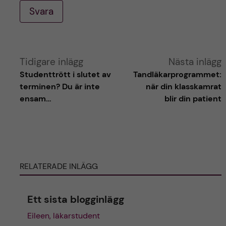
Svara
A
Tidigare inlägg
Nästa inlägg
Studenttrött i slutet av
Tandläkarprogrammet:
l
terminen? Du är inte
när din klasskamrat
ensam…
blir din patient
t
e
r
RELATERADE INLÄGG
n
Ett sista blogginlägg
a
Eileen, läkarstudent