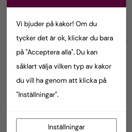
Om jag skulle ge ett råd till någon
som ska börja
Vi bjuder på kakor! Om du
Man behöver inte vara perfekt för att börja på
tycker det är ok, klickar du bara
läkarprogrammet — och man behöver definitivt
på "Acceptera alla". Du kan
inte känna sig säker hela tiden. Det räcker långt
att vara nyfiken, uthållig och villig att fortsätta
såklart välja vilken typ av kakor
även när allt känns svårt.
du vill ha genom att klicka på
Resten lär man sig längs vägen.
"Inställningar".
/Eileen, läkarstudent.
Inställningar