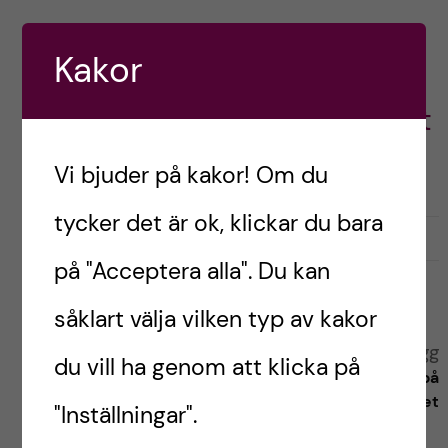
Kakor
Filippa,
Logopedstudent
Vi bjuder på kakor! Om du
tycker det är ok, klickar du bara
G
g
0
Gilla
0
i
i
på "Acceptera alla". Du kan
l
l
l
såklart välja vilken typ av kakor
l
a
a
Tidigare inlägg
Nästa inlägg
r
du vill ha genom att klicka på
i
Highlights från min tid
Valbar period på
i
n
som bloggare
psykologprogrammet
n
"Inställningar".
l
l
ä