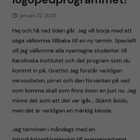
h
å
januari 22, 2025
l
Hej och hå vad tiden går. Jag vill börja med att
säga välkomna tillbaka till en ny termin. Speciellt
l
vill jag välkomna alla nyantagna studenter till
e
Karolinska Institutet och det program som du
kommit in på. Grattis! Jag förstår verkligen
t
nervositeten, pirret och den förväntan på vad
som komma skall som finns inom en just nu. Jag
minns det som att det var igår… Skämt åsido,
men det är verkligen en märklig känsla.
Jag terminen i måndags med en
introduktionsföreläsning till examensarbetet.