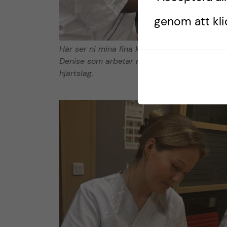
genom att klic
Här ser ni mina fina klasskamrater Anfa och
Denise som arbetar med stetoskopet för att 
hjärtslag.