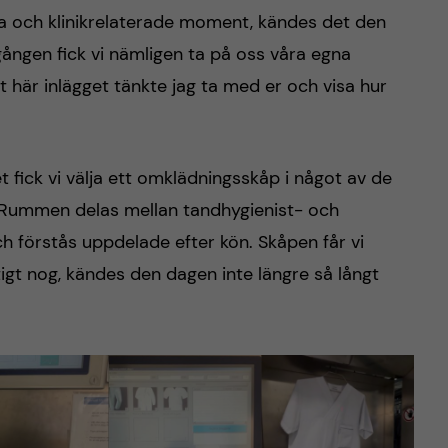
ska och klinikrelaterade moment, kändes det den
gången fick vi nämligen ta på oss våra egna
et här inlägget tänkte jag ta med er och visa hur
 fick vi välja ett omklädningsskåp i något av de
ummen delas mellan tandhygienist- och
ch förstås uppdelade efter kön. Skåpen får vi
igt nog, kändes den dagen inte längre så långt