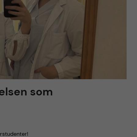
velsen som
arstudenter!