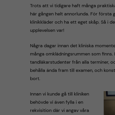
Trots att vi tidigare haft många prakti
h
här gången helt annorlunda. För första 
å
klinikkläder och ha ett eget skåp. Så i d
upplevelsen var!
l
l
Några dagar innan det kliniska momentet
många omklädningsrummen som finns. R
e
tandläkarstudenter från alla terminer, o
t
behålla ända fram till examen, och konst
bort.
Innan vi kunde gå till kliniken
behövde vi även fylla i en
rekvisition där vi angav våra