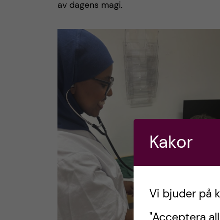
av dagens magi.
Kakor
Vi bjuder på 
"Acceptera all