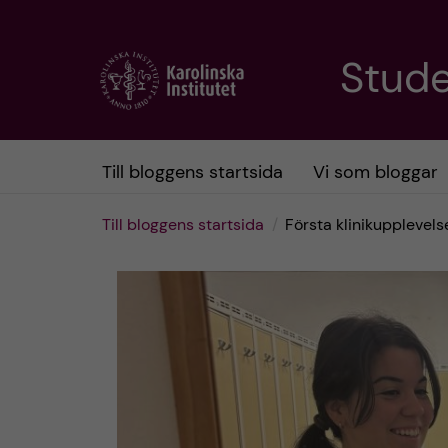
H
Stud
o
p
Till bloggens startsida
Vi som bloggar
p
Till bloggens startsida
Första klinikupplevel
a
t
i
l
l