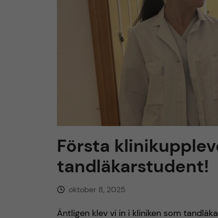
h
u
v
u
d
i
Första klinikupple
tandläkarstudent!
n
n
oktober 8, 2025
e
Äntligen klev vi in i kliniken som tandläk