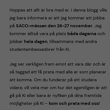
h
Hoppas att allt är bra med er. I denna blogg ville
å
jag bara informera er att jag kommer att jobba
l
på
SACO-mässan den 26-27 november
. Jag
kommer alltså vara på plats
båda dagarna
och
l
jobbar
hela dagen
, tillsammans med andra
e
studentambassadörer från KI.
t
Jag ser verkligen fram emot att vara där och är
så taggad att få prata med alla er som planerar
att komma. Om du funderar på att studera
vidare, vill veta mer om hur det egentligen är att
gå på KI eller bara är nyfiken på dina framtida
möjligheter på KI –
kom och prata med oss!