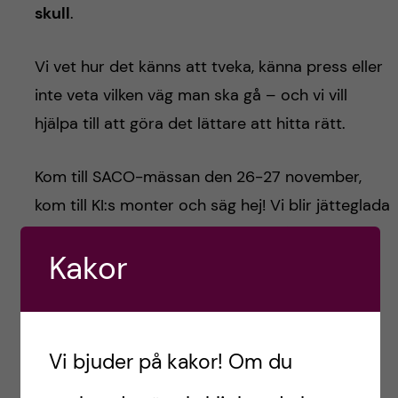
skull
.
Vi vet hur det känns att tveka, känna press eller
inte veta vilken väg man ska gå – och vi vill
hjälpa till att göra det lättare att hitta rätt.
Kom till SACO-mässan den 26-27 november,
kom till KI:s monter och säg hej! Vi blir jätteglada
om du kommer fram och ställer frågor!
Kakor
/Hoang, biomedicinsk analytikerstudent
KAROLINSKA INSTITUTET
KI
TIPS
Vi bjuder på kakor! Om du