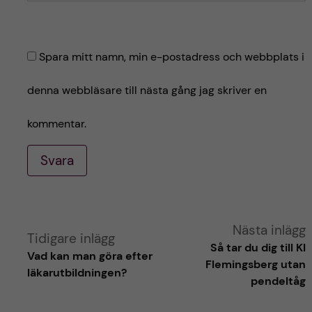
Spara mitt namn, min e-postadress och webbplats i
denna webbläsare till nästa gång jag skriver en
kommentar.
Svara
A
Nästa inlägg
Tidigare inlägg
Så tar du dig till KI
Vad kan man göra efter
l
Flemingsberg utan
läkarutbildningen?
pendeltåg
t