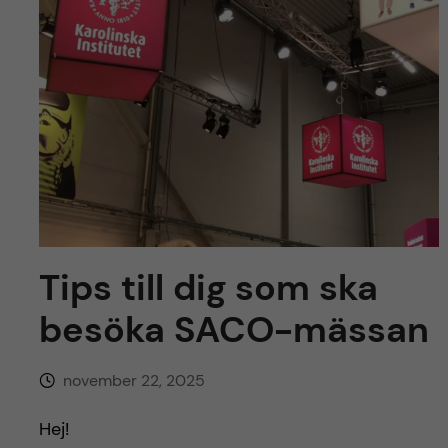
y
l
h
t
u
v
u
d
i
Tips till dig som ska
n
besöka SACO-mässan
n
november 22, 2025
e
Hej!