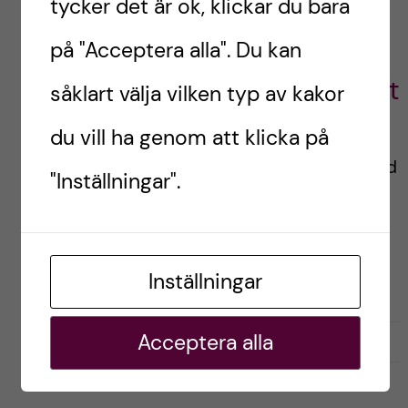
tycker det är ok, klickar du bara
Hoang,
på "Acceptera alla". Du kan
Biomedicinsk
Analytikerstudent
såklart välja vilken typ av kakor
Hej! Jag läser termin 4 på
du vill ha genom att klicka på
biomedicinsk
analytikerprogrammet, med
"Inställningar".
stort intresse för medicin,
forskning och
läkemedelsutveckling.
Inställningar
Acceptera alla
G
g
0
Gilla
1
i
i
l
l
l