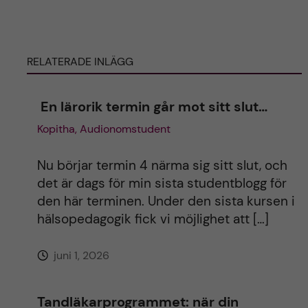
e
r
RELATERADE INLÄGG
n
En lärorik termin går mot sitt slut…
a
Kopitha, Audionomstudent
t
Nu börjar termin 4 närma sig sitt slut, och
i
det är dags för min sista studentblogg för
den här terminen. Under den sista kursen i
v
hälsopedagogik fick vi möjlighet att […]
e
juni 1, 2026
:
Tandläkarprogrammet: när din