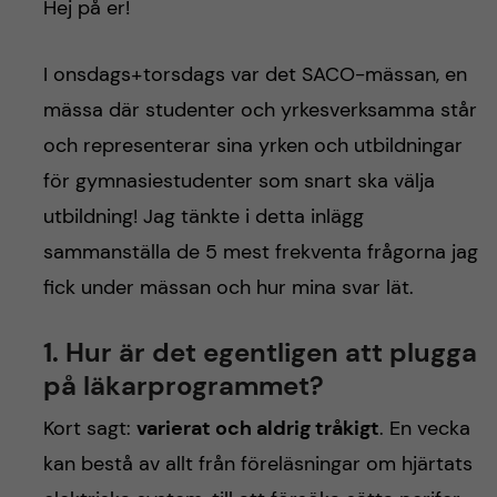
h
Hej på er!
å
I onsdags+torsdags var det SACO-mässan, en
l
mässa där studenter och yrkesverksamma står
och representerar sina yrken och utbildningar
l
för gymnasiestudenter som snart ska välja
e
utbildning! Jag tänkte i detta inlägg
sammanställa de 5 mest frekventa frågorna jag
t
fick under mässan och hur mina svar lät.
1. Hur är det egentligen att plugga
på läkarprogrammet?
Kort sagt:
varierat och aldrig tråkigt
. En vecka
kan bestå av allt från föreläsningar om hjärtats