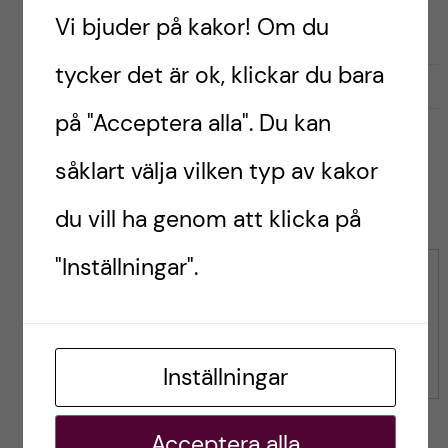
Vi bjuder på kakor! Om du
tycker det är ok, klickar du bara
G
g
0
Gilla
1
i
i
på "Acceptera alla". Du kan
l
l
l
l
såklart välja vilken typ av kakor
a
a
Leave a Comment
r
du vill ha genom att klicka på
i
i
n
n
"Inställningar".
l
l
Kommentar
ä
ä
g
g
g
g
e
Inställningar
e
t
t
Acceptera alla