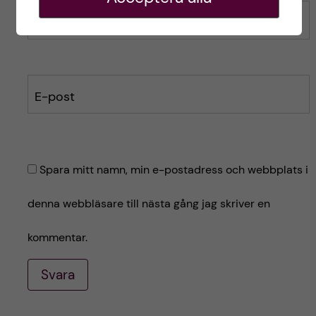
Namn
E-post
Spara mitt namn, min e-postadress och webbplats i
denna webbläsare till nästa gång jag skriver en
kommentar.
Svara