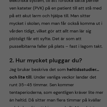
elektriska system, till att försöka sätta perifer
ven kateter (PVK) på en patient till att stå med
på ett akut larm och hjälpa till. Man sitter
mycket i skolan, men man får också komma ut i
vården tidigt, vilket gör att allt man lär sig
plötsligt får ett syfte. Det är som att
pusselbitarna faller på plats – fast i lagom takt.
2. Hur mycket pluggar du?
Jag brukar beskriva det som
heltidsstudier…
och lite till
. Under vanliga veckor landar det
runt 35–45 timmar. Sen kommer
tentaperioderna, som egentligen kräver lite mer
än heltid. Då sitter man flera timmar på kvällar