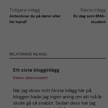
A
Tidigare inlägg
Nästa inlägg
Antecknar du på dator eller
En dag som BMA-
l
för hand?
student
t
e
RELATERADE INLÄGG
r
n
Ett sista blogginlägg
Eileen, läkarstudent
a
t
När jag skrev mitt första inlägg här på
bloggen hade jag ingen aning om att två år
i
skulle gå så snabbt. Sedan dess har jag