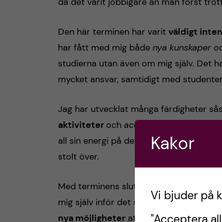
då det varit jobbigare än man först trott
Den här terminen har varit
väldigt inte
har fått med mig både
nya kunskaper
oc
studierna utan även om mig själv. Det h
mycket ansvar, samtidigt med studenter d
Jag har utvecklat många färdigheter s
aktiviteter
och
acceptans
av att allt i
Kakor
all sin energi på det som går fel, men när
stolt över.
Med terminens slut ger jag mig själv möj
Vi bjuder på 
mig själv inför det som kommer. Med 
"Acceptera all
nya möjligheter
att utvecklas både so