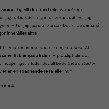
rivande
. Jag vill dela med mig av
konkreta
hur jag förbereder mig inför tentor, och hur jag
ngerar –
hur jag justerar kursen
. Det är de där små
gör innehållet
äkta
.
t bli
mer medveten om mina egna rutiner
. Att
lysa en ficklampa på dem
– plötsligt blir det
örhoppningsvis leder det till både
bättre studier
 Det är en
spännande resa
, eller hur?
ermin 4