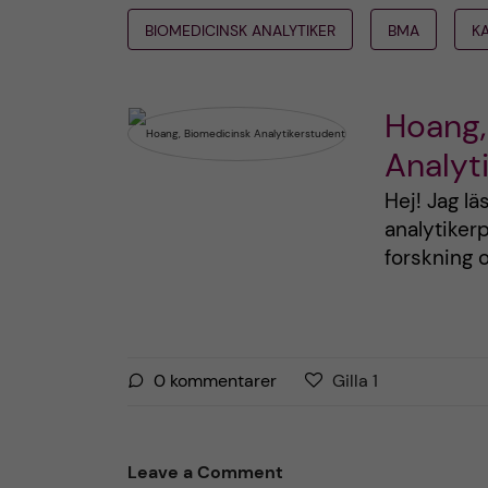
BIOMEDICINSK ANALYTIKER
BMA
K
Hoang,
Analyt
Hej! Jag l
analytiker
forskning 
G
g
0
kommentarer
Gilla
1
i
i
l
l
l
l
Leave a Comment
a