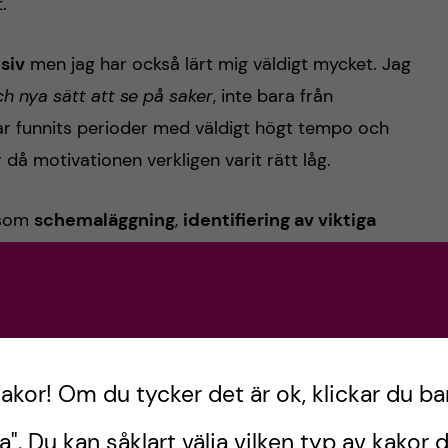
.
nsiv
men jag har också lärt mig väldigt mycket. Jag
h nya sätt att se på saker
, inte bara från
ar funnits perioder med väldigt högt tempo och
å motivationen verkligen varit rätt låg.
åsom
schemaläggning
,
identifiering av viktiga
nte kan vara perfekt
. Onekligen, det är lätt att lägga
 jag ser tillbaka, finns det så mycket jag kan vara
ligheten att
bara finnas
. Att vila, tänka och ladda
kakor! Om du tycker det är ok, klickar du ba
nästa termin kommer
nya mål
,
nya utmaningar
och
a". Du kan såklart välja vilken typ av kakor d
m student och som person.