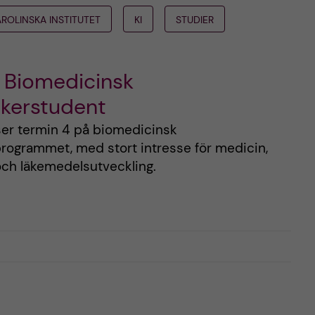
AROLINSKA INSTITUTET
KI
STUDIER
 Biomedicinsk
ikerstudent
äser termin 4 på biomedicinsk
programmet, med stort intresse för medicin,
och läkemedelsutveckling.