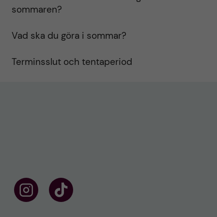
sommaren?
Vad ska du göra i sommar?
Terminsslut och tentaperiod
F
F
ö
o