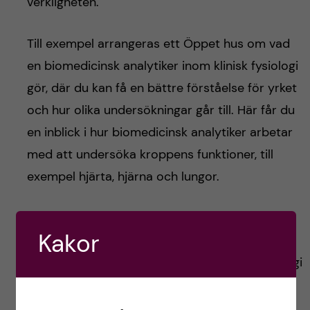
verkligheten.
Till exempel arrangeras ett Öppet hus om vad
en biomedicinsk analytiker inom klinisk fysiologi
gör, där du kan få en bättre förståelse för yrket
och hur olika undersökningar går till. Här får du
en inblick i hur biomedicinsk analytiker arbetar
med att undersöka kroppens funktioner, till
exempel hjärta, hjärna och lungor.
Det gör att du inte bara får höra om
Kakor
utbildningen. Om du är intresserad kan du läsa
mer om detta
här
. Öppet hus för klinisk fysiologi
äger rum den 30:e mars mellan 16:00 till 18:00.