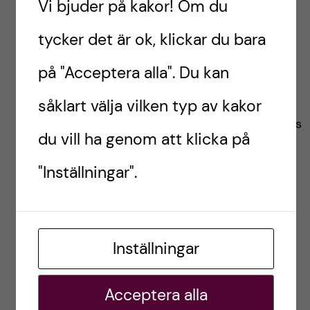
Vi bjuder på kakor! Om du
En chans att känna
tycker det är ok, klickar du bara
efter
på "Acceptera alla". Du kan
I slutändan handlar studieval inte bara om
kurser och behörigheter – det handlar också
såklart välja vilken typ av kakor
om känsla. Kan du se dig själv studera här? Trivs
du vill ha genom att klicka på
du med miljön och människorna?
"Inställningar".
Öppet hus ger dig en chans att uppleva
universitet på riktigt och känna efter innan du
gör ditt val.
Inställningar
/Hoang, biomedicinsk analytikerstudent
Acceptera alla