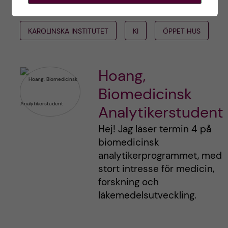
BIOMEDICINSK ANALYTIKER
KAROLINSKA INSTITUTET
KI
ÖPPET HUS
Hoang,
Biomedicinsk
Analytikerstudent
Hej! Jag läser termin 4 på
biomedicinsk
analytikerprogrammet, med
stort intresse för medicin,
forskning och
läkemedelsutveckling.