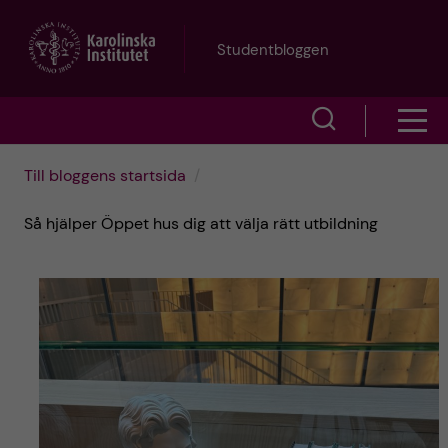
H
Studentbloggen
o
V
V
p
i
i
p
Till bloggens startsida
s
s
a
Så hjälper Öppet hus dig att välja rätt utbildning
a
a
s
t
ö
m
i
k
e
l
f
n
l
ä