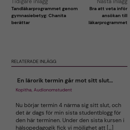
Tidigare inlägg
Nästa inlägg
Tandläkarprogrammet genom
Bra att veta inför
l
gymnasiebetyg: Chanita
ansökan till
berättar
läkarprogrammet
t
e
r
RELATERADE INLÄGG
n
En lärorik termin går mot sitt slut…
a
Kopitha, Audionomstudent
t
Nu börjar termin 4 närma sig sitt slut, och
i
det är dags för min sista studentblogg för
den här terminen. Under den sista kursen i
v
hälsopedagogik fick vi möjlighet att […]