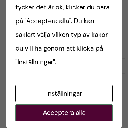
Inför antagning
tycker det är ok, klickar du bara
på "Acceptera alla". Du kan
Kandidatprogrammet i biomedicin
såklart välja vilken typ av kakor
Läkarprogrammet
du vill ha genom att klicka på
Logopedprogrammet
"Inställningar".
Optikerprogrammet
Praktik (VFU)
Inställningar
Psykologprogrammet
Sjuksköterskeprogrammet
Acceptera alla
Studentliv