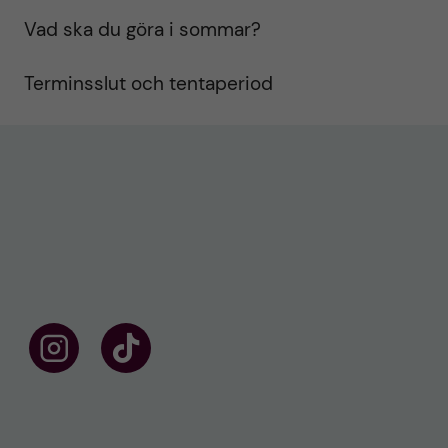
Vad ska du göra i sommar?
Terminsslut och tentaperiod
F
F
ö
o
l
l
j
l
o
o