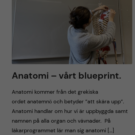
y
l
h
t
u
v
u
d
Anatomi – vårt blueprint.
i
n
Anatomi kommer från det grekiska
ordet anatemnō och betyder ”att skära upp”.
n
Anatomi handlar om hur vi är uppbyggda samt
e
namnen på alla organ och vävnader. På
läkarprogrammet lär man sig anatomi […]