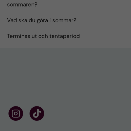
sommaren?
Vad ska du göra i sommar?
Terminsslut och tentaperiod
F
F
ö
o