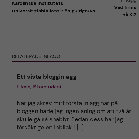
Karolinska institutets
l
Vad finns
universitetsbibliotek: En guldgruva
på KI?
t
e
r
RELATERADE INLÄGG
n
Ett sista blogginlägg
a
Eileen, läkarstudent
t
När jag skrev mitt första inlägg här på
i
bloggen hade jag ingen aning om att två år
skulle gå så snabbt. Sedan dess har jag
v
försökt ge en inblick i […]
e