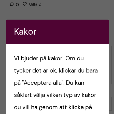
G
g
0
Gilla
2
i
i
l
l
l
l
a
Kakor
a
Leave a Comment
r
i
i
n
n
l
l
Kommentar
ä
Vi bjuder på kakor! Om du
ä
g
g
tycker det är ok, klickar du bara
g
g
e
e
på "Acceptera alla". Du kan
t
t
såklart välja vilken typ av kakor
Namn
du vill ha genom att klicka på