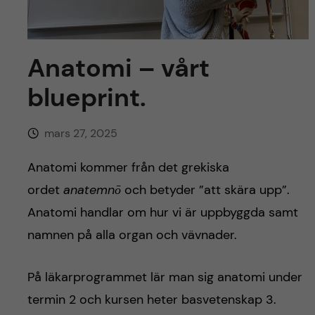
y
l
h
t
u
Anatomi – vårt
v
blueprint.
u
mars 27, 2025
d
Anatomi kommer från det grekiska
i
ordet
anatemnō
och betyder ”att skära upp”.
n
Anatomi handlar om hur vi är uppbyggda samt
namnen på alla organ och vävnader.
n
På läkarprogrammet lär man sig anatomi under
e
termin 2 och kursen heter basvetenskap 3.