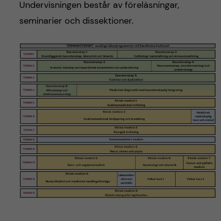
h
Undervisningen består av föreläsningar,
seminarier och dissektioner.
å
l
l
e
t