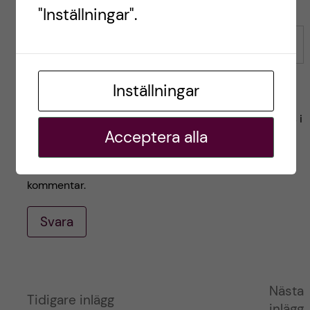
"Inställningar".
E-post
Inställningar
Spara mitt namn, min e-postadress och webbplats i
Acceptera alla
denna webbläsare till nästa gång jag skriver en
kommentar.
Svara
A
Nästa
Tidigare inlägg
inlägg