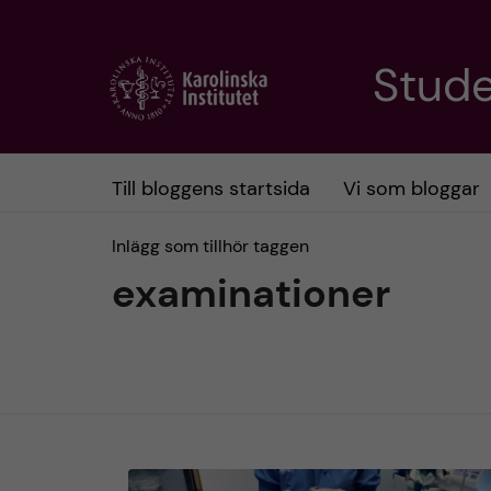
H
Stud
o
p
Till bloggens startsida
Vi som bloggar
p
Inlägg som tillhör taggen
a
examinationer
t
i
l
l