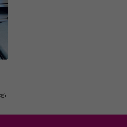
CE)
n