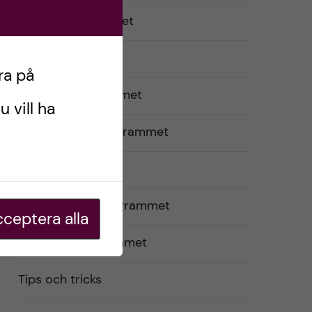
Optikerprogrammet
Praktik (VFU)
ra på
Psykologprogrammet
u vill ha
Sjuksköterskeprogrammet
Studentliv
Tandhygienistprogrammet
ceptera alla
Tandläkarprogrammet
Tips och tricks