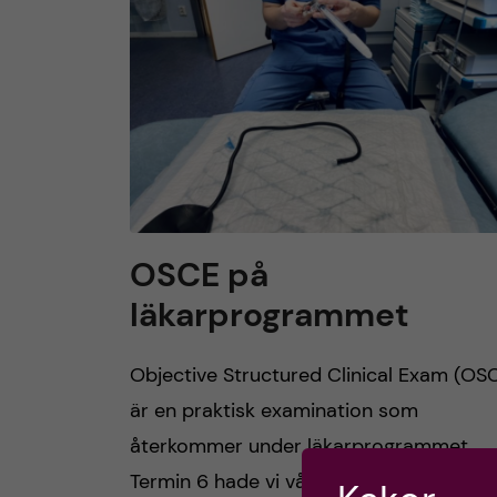
h
u
v
u
d
OSCE på
läkarprogrammet
i
n
Objective Structured Clinical Exam (OS
är en praktisk examination som
n
återkommer under läkarprogrammet.
e
Termin 6 hade vi vår första OSCE som e