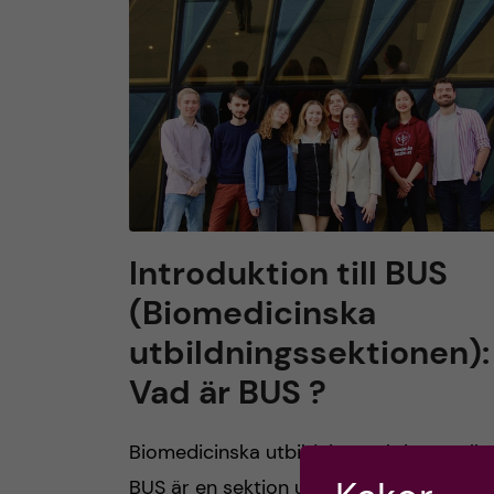
h
u
v
u
d
Introduktion till BUS
(Biomedicinska
i
utbildningssektionen):
n
Vad är BUS ?
n
Biomedicinska utbildningssektionen elle
e
BUS är en sektion under Medicinska