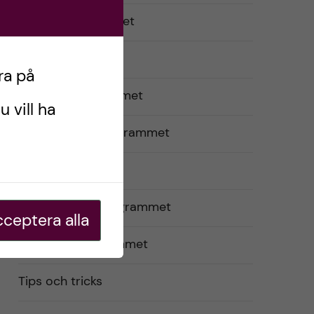
Optikerprogrammet
Praktik (VFU)
ra på
Psykologprogrammet
u vill ha
Sjuksköterskeprogrammet
Studentliv
Tandhygienistprogrammet
ceptera alla
Tandläkarprogrammet
Tips och tricks