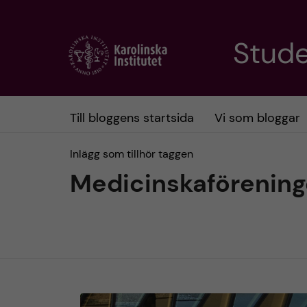
H
Stud
o
p
Till bloggens startsida
Vi som bloggar
p
Inlägg som tillhör taggen
a
Medicinskaförenin
t
i
l
l