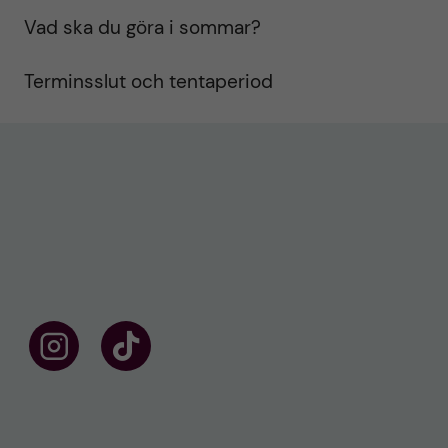
Vad ska du göra i sommar?
Terminsslut och tentaperiod
F
F
ö
o
l
l
j
l
o
o