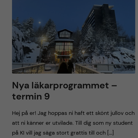
y
l
h
t
u
v
u
d
i
Nya läkarprogrammet –
n
termin 9
n
Hej på er! Jag hoppas ni haft ett skönt jullov och
e
att ni känner er utvilade. Till dig som ny student
på KI vill jag säga stort grattis till och […]