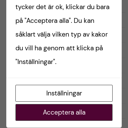
Inför antagning
tycker det är ok, klickar du bara
Kandidatprogrammet i biomedicin
på "Acceptera alla". Du kan
såklart välja vilken typ av kakor
Läkarprogrammet
du vill ha genom att klicka på
Logopedprogrammet
"Inställningar".
Optikerprogrammet
Praktik (VFU)
Inställningar
Psykologprogrammet
Sjuksköterskeprogrammet
Acceptera alla
Studentliv