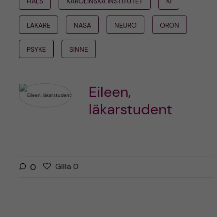
HALS
KAROLINSKA INSTITUTET
KI
LÄKARE
NÄSA
NEURO
ÖRON
PSYKE
SINNE
Eileen,
läkarstudent
G
g
0
Gilla
0
i
i
l
l
l
l
a