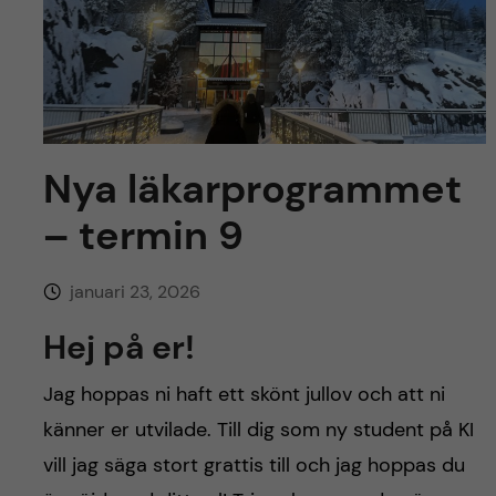
y
l
h
t
u
v
u
Nya läkarprogrammet
– termin 9
d
i
januari 23, 2026
n
Hej på er!
n
Jag hoppas ni haft ett skönt jullov och att ni
känner er utvilade. Till dig som ny student på KI
e
vill jag säga stort grattis till och jag hoppas du