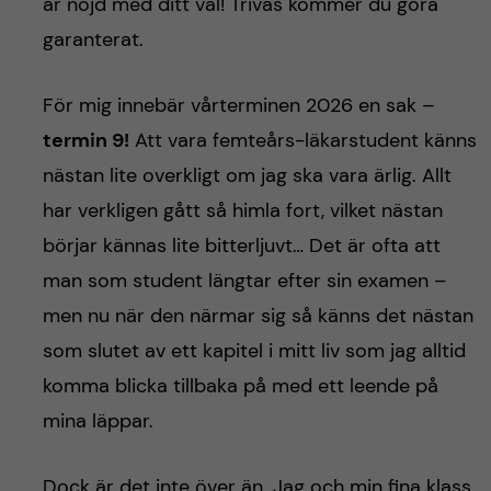
h
är nöjd med ditt val! Trivas kommer du göra
garanterat.
å
l
För mig innebär vårterminen 2026 en sak –
termin 9!
Att vara femteårs-läkarstudent känns
l
nästan lite overkligt om jag ska vara ärlig. Allt
e
har verkligen gått så himla fort, vilket nästan
börjar kännas lite bitterljuvt… Det är ofta att
t
man som student längtar efter sin examen –
men nu när den närmar sig så känns det nästan
som slutet av ett kapitel i mitt liv som jag alltid
komma blicka tillbaka på med ett leende på
mina läppar.
Dock är det inte över än. Jag och min fina klass