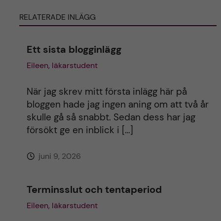
RELATERADE INLÄGG
r
n
Ett sista blogginlägg
Eileen, läkarstudent
a
t
När jag skrev mitt första inlägg här på
bloggen hade jag ingen aning om att två år
i
skulle gå så snabbt. Sedan dess har jag
försökt ge en inblick i […]
v
juni 9, 2026
e
:
Terminsslut och tentaperiod
Eileen, läkarstudent