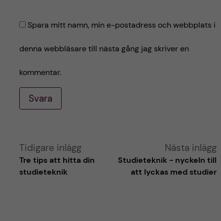
Spara mitt namn, min e-postadress och webbplats i
denna webbläsare till nästa gång jag skriver en
kommentar.
Svara
A
Tidigare inlägg
Nästa inlägg
Tre tips att hitta din
Studieteknik - nyckeln till
l
studieteknik
att lyckas med studier
t
e