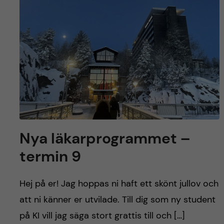
y
l
h
t
u
v
u
d
i
Nya läkarprogrammet –
n
termin 9
n
Hej på er! Jag hoppas ni haft ett skönt jullov och
e
att ni känner er utvilade. Till dig som ny student
på KI vill jag säga stort grattis till och […]