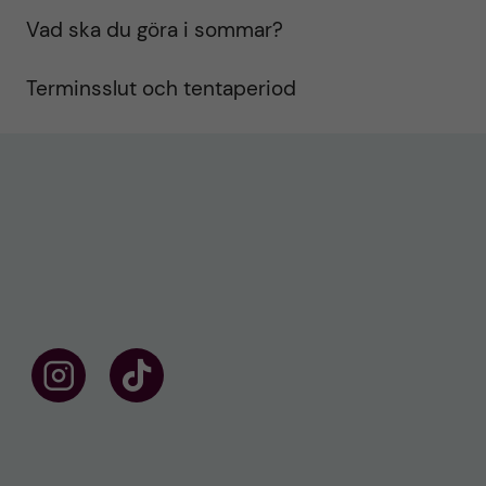
Vad ska du göra i sommar?
Terminsslut och tentaperiod
F
F
ö
o
l
l
j
l
o
o