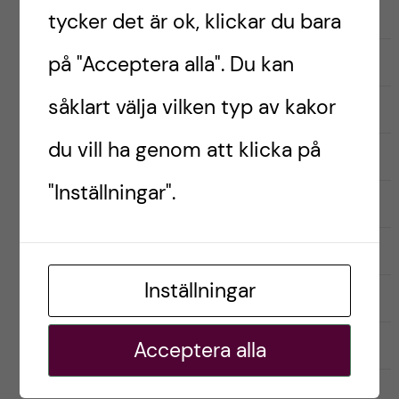
Inför antagning
tycker det är ok, klickar du bara
Kandidatprogrammet i biomedicin
på "Acceptera alla". Du kan
såklart välja vilken typ av kakor
Läkarprogrammet
du vill ha genom att klicka på
Logopedprogrammet
"Inställningar".
Optikerprogrammet
Praktik (VFU)
Inställningar
Psykologprogrammet
Sjuksköterskeprogrammet
Acceptera alla
Studentliv