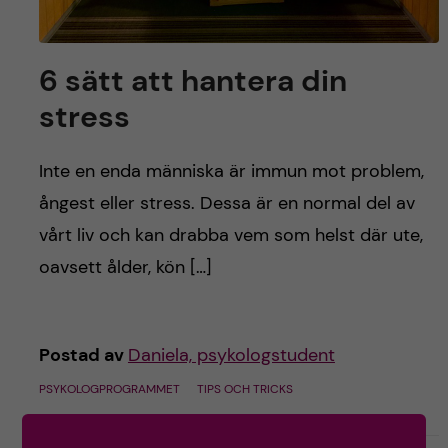
h
å
6 sätt att hantera din
l
stress
l
Inte en enda människa är immun mot problem,
e
ångest eller stress. Dessa är en normal del av
vårt liv och kan drabba vem som helst där ute,
t
oavsett ålder, kön […]
Postad av
Daniela, psykologstudent
PSYKOLOGPROGRAMMET
TIPS OCH TRICKS