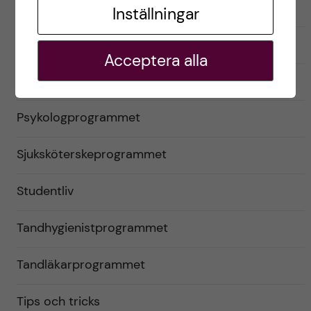
Logopedprogrammet
Inställningar
Optikerprogrammet
Acceptera alla
Praktik (VFU)
Psykologprogrammet
Sjuksköterskeprogrammet
Studentliv
Tandhygienistprogrammet
Tandläkarprogrammet
Tips och tricks