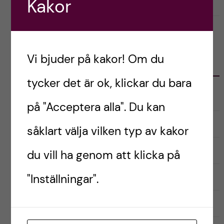
Kakor
januari 31, 2023
0
Vi bjuder på kakor! Om du
KATEGORIER
tycker det är ok, klickar du bara
Audionomprogrammet
på "Acceptera alla". Du kan
Biomedicinska analytikerprogrammet
såklart välja vilken typ av kakor
Inför antagning
du vill ha genom att klicka på
Kandidatprogrammet i biomedicin
"Inställningar".
Läkarprogrammet